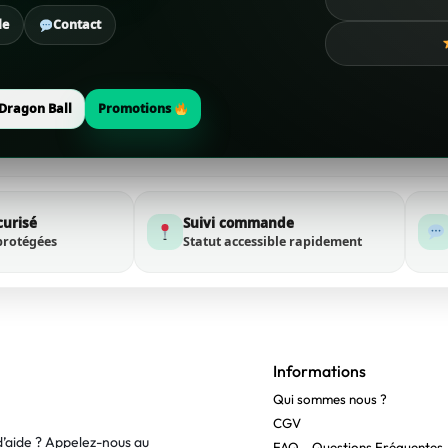
de
Contact
Dragon Ball
Promotions
curisé
Suivi commande
protégées
Statut accessible rapidement
Informations
Qui sommes nous ?
CGV
d’aide ? Appelez-nous au
FAQ – Questions Fréquentes