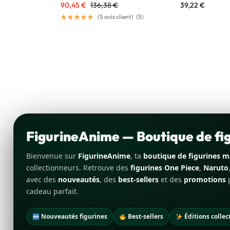
90,45
€
136,38
€
39,22
€
(
5
avis client)
(
5
)
FigurineAnime — Boutique de f
Bienvenue sur
FigurineAnime
, ta
boutique de figurines 
collectionneurs. Retrouve des
figurines One Piece
,
Naruto
avec des
nouveautés
, des
best-sellers
et des
promotions
p
cadeau parfait.
Nouveautés figurines
Best-sellers
Éditions collec