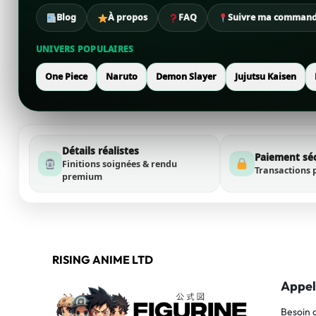
Blog
À propos
FAQ
Suivre ma comman
UNIVERS POPULAIRES
One Piece
Naruto
Demon Slayer
Jujutsu Kaisen
Détails réalistes
Paiement sé
Finitions soignées & rendu
Transactions 
premium
RISING ANIME LTD
Appel
Besoin 