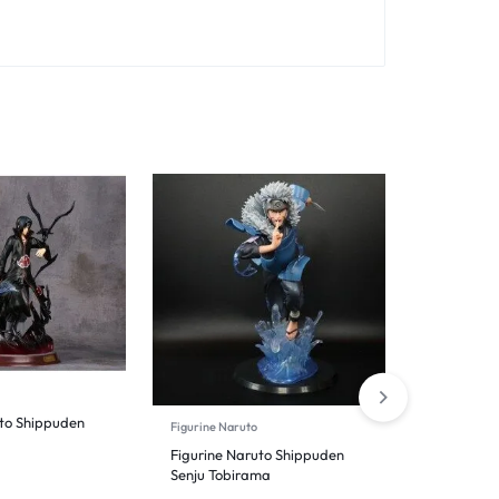
uto Shippuden
Figurine Naruto
Figurine Aka
Figurine Naruto Shippuden
Figurine 
Senju Tobirama
Obito Uch