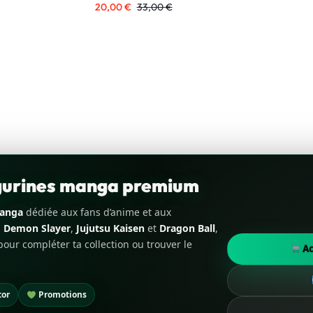
20,00
€
33,00
€
igurines manga premium
manga
dédiée aux fans d’anime et aux
,
Demon Slayer
,
Jujutsu Kaisen
et
Dragon Ball
,
our compléter ta collection ou trouver le
Ac
tor
Promotions