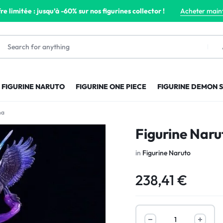
re limitée : jusqu’à -60% sur nos figurines collector !
Acheter main
FIGURINE NARUTO
FIGURINE ONE PIECE
FIGURINE DEMON 
ha
Figurine Naru
in
Figurine Naruto
238,41
€