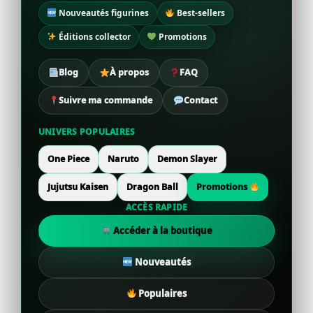
Nouveautés figurines
Best-sellers
Éditions collector
Promotions
Blog
À propos
FAQ
Suivre ma commande
Contact
UNIVERS POPULAIRES
One Piece
Naruto
Demon Slayer
Jujutsu Kaisen
Dragon Ball
Promotions
ACCÈS RAPIDE
Accéder à la boutique
Nouveautés
Populaires