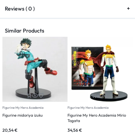
Reviews ( 0 )
Similar Products
Figurine My Hero Academia
Figurine My Hero Academia
F
Figurine midoriya izuku
Figurine My Hero Academia Mirio
F
Togata
20,54
€
34,56
€
2