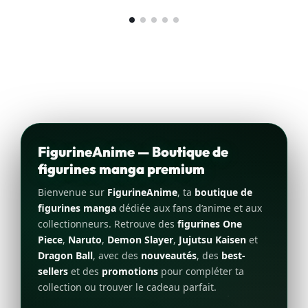
FigurineAnime — Boutique de
figurines manga premium
Bienvenue sur
FigurineAnime
, ta
boutique de
figurines manga
dédiée aux fans d’anime et aux
collectionneurs. Retrouve des
figurines One
Piece
,
Naruto
,
Demon Slayer
,
Jujutsu Kaisen
et
Dragon Ball
, avec des
nouveautés
, des
best-
sellers
et des
promotions
pour compléter ta
collection ou trouver le cadeau parfait.