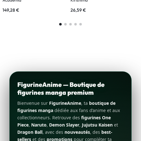
149,28
€
26,59
€
3
FigurineAnime — Boutique de
figurines manga premium
Bienvenue sur
FigurineAnime
, ta
boutique de
figurines manga
dédiée aux fans d’anime et aux
collectionneurs. Retrouve des
figurines One
Piece
,
Naruto
,
Demon Slayer
,
Jujutsu Kaisen
et
Dragon Ball
, avec des
nouveautés
, des
best-
sellers
et des
promotions
pour compléter ta