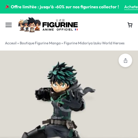
Offre limitée : jusqu’à -60% sur nos figurines collector !
Achete
Acceuil
»
Boutique Figurine Manga
»
Figurine Midoriya Izuku World Heroes