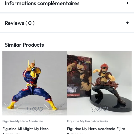
Informations complémentaires
Reviews ( 0 )
Similar Products
Figurine My Hero Academia
Figurine My Hero Academia
F
Figurine All Might My Hero
Figurine My Hero Academia Eijiro
F
Academia
Kirishima