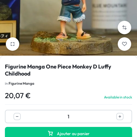
1/4
Figurine Manga One Piece Monkey D Luffy
Childhood
in
Figurine Manga
20,07
€
Available in stock
Ajouter au panier