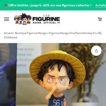
Offre limitée : jusqu’à -60% sur nos figurines collector !
Achete
Acceuil
»
Boutique Figurine Manga
»
Figurine Manga One Piece Monkey D Luffy
Childhood