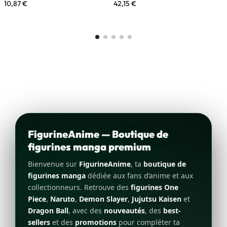
10,87
€
42,15
€
2
FigurineAnime — Boutique de
figurines manga premium
Bienvenue sur
FigurineAnime
, ta
boutique de
figurines manga
dédiée aux fans d’anime et aux
collectionneurs. Retrouve des
figurines One
Piece
,
Naruto
,
Demon Slayer
,
Jujutsu Kaisen
et
Dragon Ball
, avec des
nouveautés
, des
best-
sellers
et des
promotions
pour compléter ta