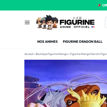
Off
FIGURINE
FIGURINE-
NOS ANIMES
FIGURINE DRAGON BALL
MANGA
MANGA-
Acceuil
»
Boutique Figurine Manga
»
Figurine Manga Naruto Figu
FRANCE
FRANCE