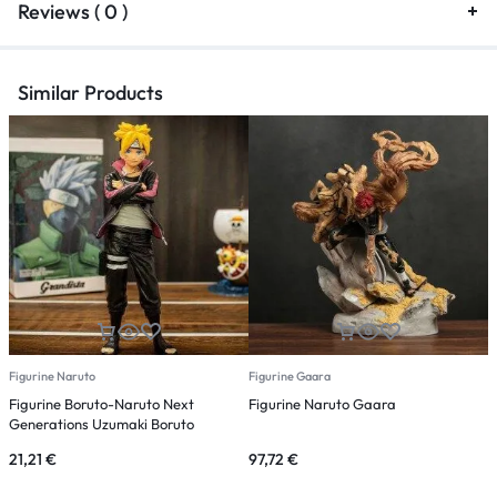
Reviews ( 0 )
Similar Products
Figurine Naruto
Figurine Gaara
F
Figurine Boruto-Naruto Next
Figurine Naruto Gaara
F
Generations Uzumaki Boruto
P
21,21
€
97,72
€
2