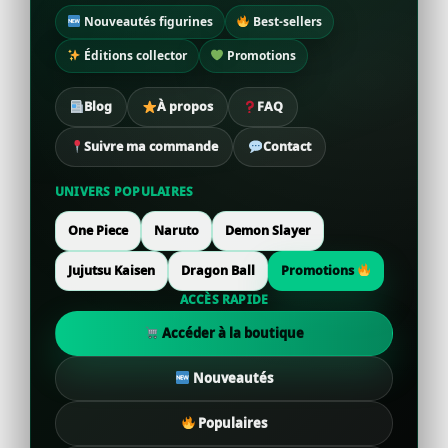
Nouveautés figurines
Best-sellers
Éditions collector
Promotions
Blog
À propos
FAQ
Suivre ma commande
Contact
UNIVERS POPULAIRES
One Piece
Naruto
Demon Slayer
Jujutsu Kaisen
Dragon Ball
Promotions
ACCÈS RAPIDE
Accéder à la boutique
Nouveautés
Populaires