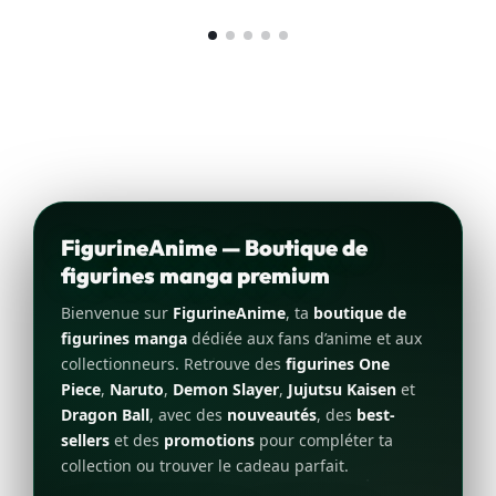
FigurineAnime — Boutique de
figurines manga premium
Bienvenue sur
FigurineAnime
, ta
boutique de
figurines manga
dédiée aux fans d’anime et aux
collectionneurs. Retrouve des
figurines One
Piece
,
Naruto
,
Demon Slayer
,
Jujutsu Kaisen
et
Dragon Ball
, avec des
nouveautés
, des
best-
sellers
et des
promotions
pour compléter ta
collection ou trouver le cadeau parfait.