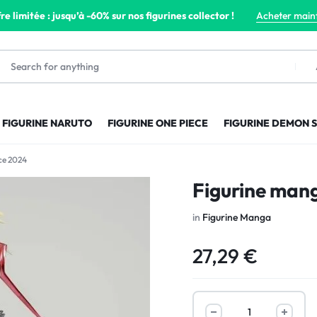
re limitée : jusqu’à -60% sur nos figurines collector !
Acheter main
FIGURINE NARUTO
FIGURINE ONE PIECE
FIGURINE DEMON 
ce 2024
Figurine mang
in
Figurine Manga
27,29
€