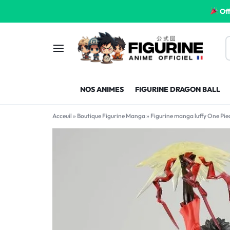
Off
FIGURINE
FIGURINE-
NOS ANIMES
FIGURINE DRAGON BALL
MANGA
MANGA-
Acceuil
»
Boutique Figurine Manga
»
Figurine manga luffy One Pie
FRANCE
FRANCE