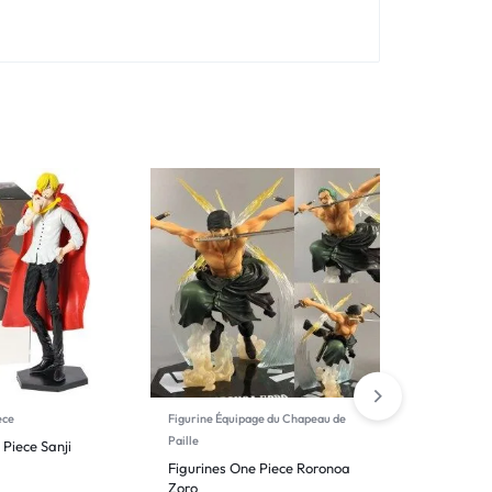
ece
Figurine Équipage du Chapeau de
Figurine Bu
Paille
 Piece Sanji
Figurine 
Figurines One Piece Roronoa
Zoro