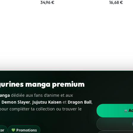
34,96
€
16,68
€
igurines manga premium
manga
dédiée aux fans d’anime et aux
,
Demon Slayer
,
Jujutsu Kaisen
et
Dragon Ball
,
our compléter ta collection ou trouver le
Ac
tor
Promotions