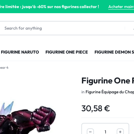
re limitée : jusqu’à -60% sur nos figurines collector !
Acheter main
FIGURINE NARUTO
FIGURINE ONE PIECE
FIGURINE DEMON 
Gear 4
Figurine One 
in
Figurine Équipage du Chap
30,58
€