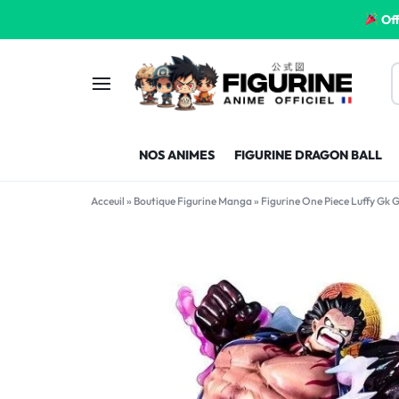
Off
FIGURINE
FIGURINE-
NOS ANIMES
FIGURINE DRAGON BALL
MANGA
MANGA-
Acceuil
»
Boutique Figurine Manga
»
Figurine One Piece Luffy Gk 
FRANCE
FRANCE