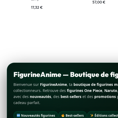
57,00
€
17,32
€
FigurineAnime — Boutique de f
Bienvenue sur
FigurineAnime
, ta
boutique de figurines 
collectionneurs. Retrouve des
figurines One Piece
,
Naruto
avec des
nouveautés
, des
best-sellers
et des
promotions
p
cadeau parfait.
Nouveautés figurines
Best-sellers
Éditions collec