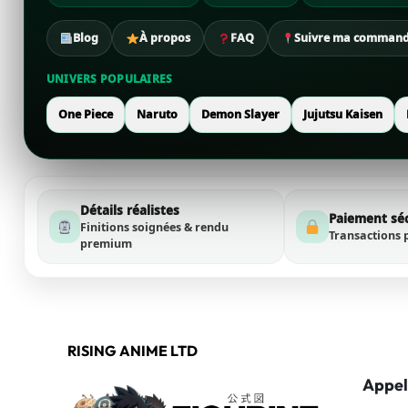
Blog
À propos
FAQ
Suivre ma comman
UNIVERS POPULAIRES
One Piece
Naruto
Demon Slayer
Jujutsu Kaisen
Détails réalistes
Paiement sé
Finitions soignées & rendu
Transactions 
premium
RISING ANIME LTD
Appel