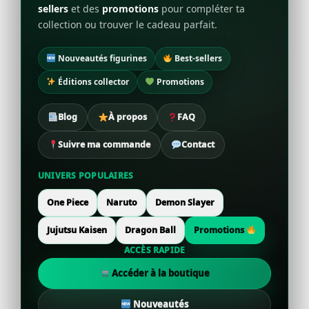
sellers
et des
promotions
pour compléter ta
collection ou trouver le cadeau parfait.
Nouveautés figurines
Best-sellers
Éditions collector
Promotions
Blog
À propos
FAQ
Suivre ma commande
Contact
UNIVERS POPULAIRES
One Piece
Naruto
Demon Slayer
Jujutsu Kaisen
Dragon Ball
Promotions
ACCÈS RAPIDE
Accéder à la boutique
Nouveautés