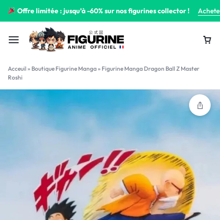
Offre limitée : jusqu’à -60% sur nos figurines collector !
Achete
Acceuil
»
Boutique Figurine Manga
»
Figurine Manga Dragon Ball Z Master
Roshi