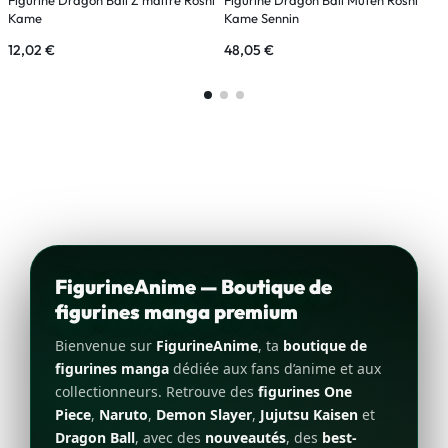
Kame
Kame Sennin
S
12,02
€
48,05
€
5
FigurineAnime — Boutique de
figurines manga premium
Bienvenue sur
FigurineAnime
, ta
boutique de
figurines manga
dédiée aux fans d’anime et aux
collectionneurs. Retrouve des
figurines One
Piece
,
Naruto
,
Demon Slayer
,
Jujutsu Kaisen
et
Dragon Ball
, avec des
nouveautés
, des
best-