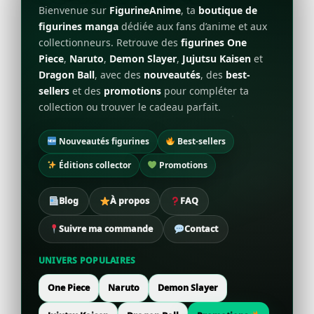
Bienvenue sur
FigurineAnime
, ta
boutique de
figurines manga
dédiée aux fans d’anime et aux
collectionneurs. Retrouve des
figurines One
Piece
,
Naruto
,
Demon Slayer
,
Jujutsu Kaisen
et
Dragon Ball
, avec des
nouveautés
, des
best-
sellers
et des
promotions
pour compléter ta
collection ou trouver le cadeau parfait.
Nouveautés figurines
Best-sellers
Éditions collector
Promotions
Blog
À propos
FAQ
Suivre ma commande
Contact
UNIVERS POPULAIRES
One Piece
Naruto
Demon Slayer