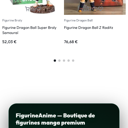
Figurine Broly
Figurine Dragon Ball
F
Figurine Dragon Ball Super Broly
Figurine Dragon Ball Z Raditz
F
Samouraï
52,03
€
76,68
€
4
FigurineAnime — Boutique de
figurines manga premium