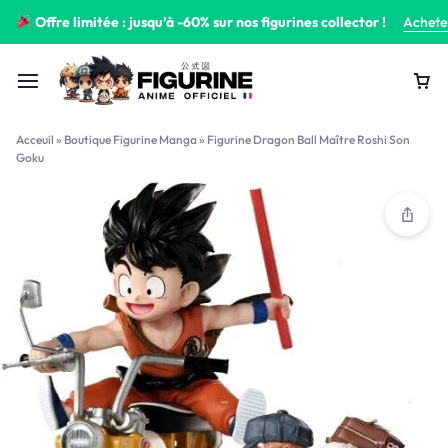
Offre limitée : jusqu’à -60% sur nos figurines collector !
Achete
Acceuil
»
Boutique Figurine Manga
»
Figurine Dragon Ball Maître Roshi Son
Goku