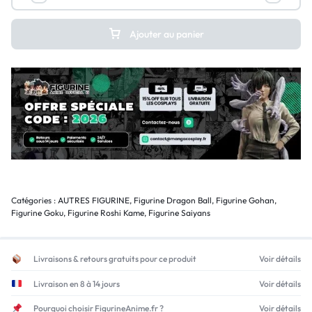
Ajouter au panier
Catégories :
AUTRES FIGURINE
,
Figurine Dragon Ball
,
Figurine Gohan
,
Figurine Goku
,
Figurine Roshi Kame
,
Figurine Saiyans
Livraisons & retours gratuits pour ce produit
Voir détails
Livraison en 8 à 14 jours
Voir détails
Pourquoi choisir FigurineAnime.fr ?
Voir détails