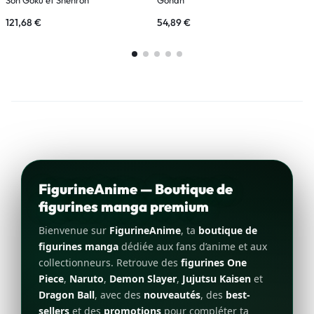
121,68
€
54,89
€
6
FigurineAnime — Boutique de
figurines manga premium
Bienvenue sur
FigurineAnime
, ta
boutique de
figurines manga
dédiée aux fans d’anime et aux
collectionneurs. Retrouve des
figurines One
Piece
,
Naruto
,
Demon Slayer
,
Jujutsu Kaisen
et
Dragon Ball
, avec des
nouveautés
, des
best-
sellers
et des
promotions
pour compléter ta