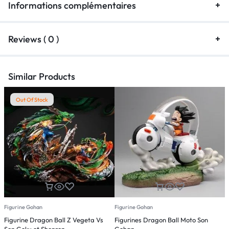
Informations complémentaires
Reviews ( 0 )
Similar Products
Out Of Stock
Figurine Gohan
Figurine Gohan
F
Figurine Dragon Ball Z Vegeta Vs
Figurines Dragon Ball Moto Son
F
Son Goku et Shenron
Gohan
M