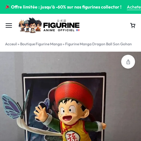
Offre limitée : jusqu’à -60% sur nos figurines collector !
Achete
Acceuil
»
Boutique Figurine Manga
»
Figurine Manga Dragon Ball Son Gohan