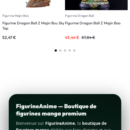
Figurine Majin Boo
Figurine Dragon Ball
F
Figurine Dragon Ball Z Majin Buu Sky
Figurine Dragon Ball Z Majin Boo
F
Top
A
52,47
€
43,44
€
87,84
€
6
FigurineAnime — Boutique de
figurines manga premium
Bienvenue sur
FigurineAnime
, ta
boutique de
figurines manga
dédiée aux fans d’anime et aux