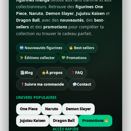
collectionneurs. Retrouve des
figurines One
Piece
,
Naruto
,
Demon Slayer
,
Jujutsu Kaisen
et
Dragon Ball
, avec des
nouveautés
, des
best-
sellers
et des
promotions
pour compléter ta
collection ou trouver le cadeau parfait.
Nouveautés figurines
Best-sellers
Éditions collector
Promotions
Blog
À propos
FAQ
Suivre ma commande
Contact
UNIVERS POPULAIRES
One Piece
Naruto
Demon Slayer
Jujutsu Kaisen
Dragon Ball
Promotions
ACCÈS RAPIDE