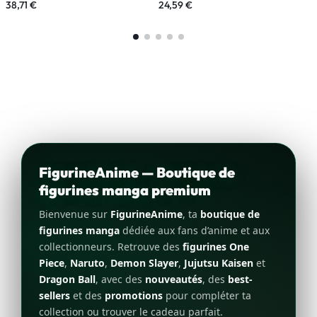
38,71
€
24,59
€
2
FigurineAnime — Boutique de
figurines manga premium
Bienvenue sur
FigurineAnime
, ta
boutique de
figurines manga
dédiée aux fans d’anime et aux
collectionneurs. Retrouve des
figurines One
Piece
,
Naruto
,
Demon Slayer
,
Jujutsu Kaisen
et
Dragon Ball
, avec des
nouveautés
, des
best-
sellers
et des
promotions
pour compléter ta
collection ou trouver le cadeau parfait.