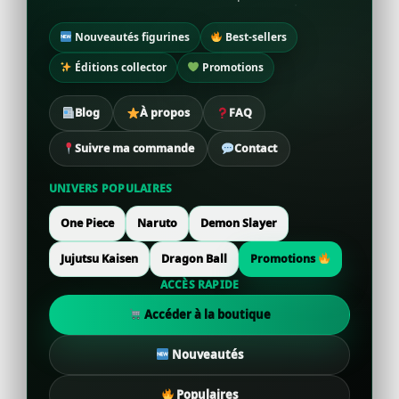
Nouveautés figurines
Best-sellers
Éditions collector
Promotions
Blog
À propos
FAQ
Suivre ma commande
Contact
UNIVERS POPULAIRES
One Piece
Naruto
Demon Slayer
Jujutsu Kaisen
Dragon Ball
Promotions
ACCÈS RAPIDE
Accéder à la boutique
Nouveautés
Populaires