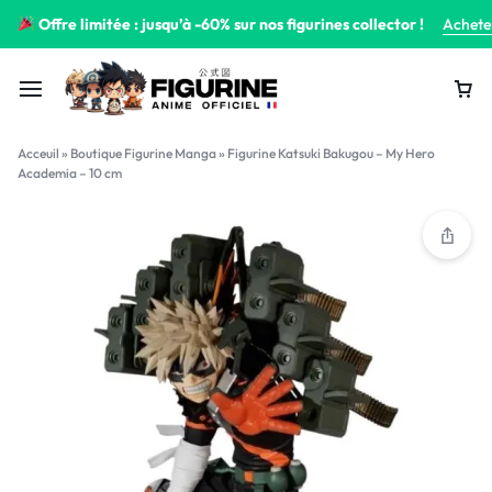
Offre limitée : jusqu’à -60% sur nos figurines collector !
Achete
Acceuil
»
Boutique Figurine Manga
»
Figurine Katsuki Bakugou – My Hero
Academia – 10 cm