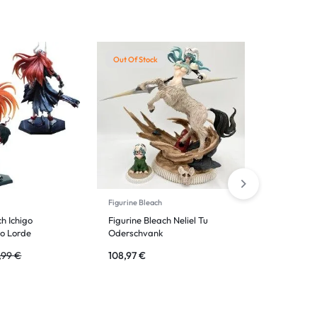
Out Of Stock
-26%
Figurine Bleach
Figurine Ble
ch Ichigo
Figurine Bleach Neliel Tu
Figurine M
to Lorde
Oderschvank
Kurosaki
,99
€
108,97
€
90,83
€