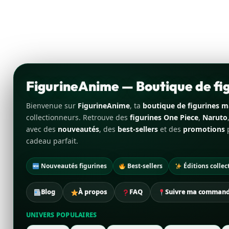
FigurineAnime — Boutique de f
Bienvenue sur
FigurineAnime
, ta
boutique de figurines 
collectionneurs. Retrouve des
figurines One Piece
,
Naruto
avec des
nouveautés
, des
best-sellers
et des
promotions
p
cadeau parfait.
Nouveautés figurines
Best-sellers
Éditions collec
Blog
À propos
FAQ
Suivre ma comman
UNIVERS POPULAIRES