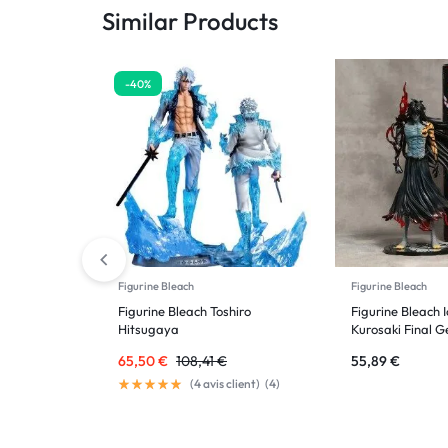
Similar Products
-40%
Figurine Bleach
Figurine Bleach
Figurine Bleach Toshiro
Figurine Bleach 
Hitsugaya
Kurosaki Final 
65,50
€
108,41
€
55,89
€
(
4
avis client)
(
4
)