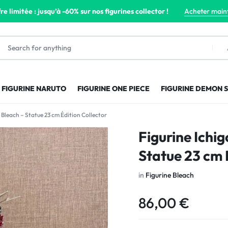
re limitée : jusqu’à -60% sur nos figurines collector !
Acheter main
FIGURINE NARUTO
FIGURINE ONE PIECE
FIGURINE DEMON 
 Bleach – Statue 23 cm Édition Collector
Figurine Ichi
Statue 23 cm 
in
Figurine Bleach
86,00
€