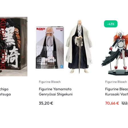
-43%
Figurine Bleach
Figurine Bleach
Ichigo
Figurine Yamamoto
Figurine Blea
Getsuga
Genryūsai Shigekuni
Kurosaki Vas
35,20
€
70,66
€
122