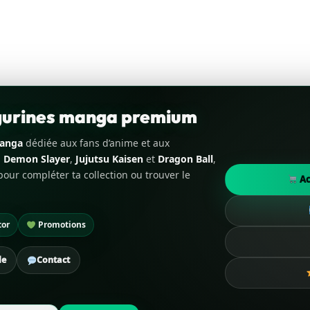
igurines manga premium
manga
dédiée aux fans d’anime et aux
,
Demon Slayer
,
Jujutsu Kaisen
et
Dragon Ball
,
our compléter ta collection ou trouver le
Ac
tor
Promotions
de
Contact