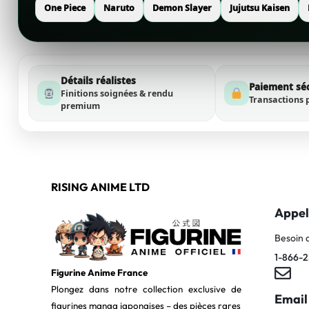
One Piece
Naruto
Demon Slayer
Jujutsu Kaisen
Détails réalistes
Paiement sé
Finitions soignées & rendu
Transactions 
premium
RISING ANIME LTD
Appel
Besoin 
1-866-2
Figurine Anime France
Plongez dans notre collection exclusive de
Email
figurines manga japonaises – des pièces rares