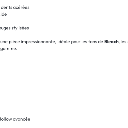
 dents acérées
cide
ouges stylisées
une pièce impressionnante, idéale pour les fans de
Bleach
, le
de gamme.
 Hollow avancée