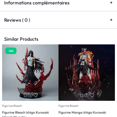
Informations complémentaires
Reviews ( 0 )
Similar Products
-18%
Figurine Bleach
Figurine Bleach
F
Figurine Bleach Ichigo Kurosaki
Figurine Manga Ichigo Kurosaki
F
Ichigo’s Mugetsu
B