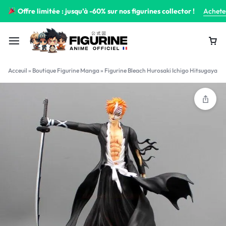
Offre limitée : jusqu’à -60% sur nos figurines collector !
Achete
Acceuil
»
Boutique Figurine Manga
»
Figurine Bleach Hurosaki Ichigo Hitsugaya