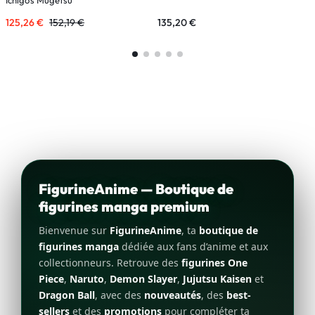
125,26
€
152,19
€
135,20
€
1
FigurineAnime — Boutique de
figurines manga premium
Bienvenue sur
FigurineAnime
, ta
boutique de
figurines manga
dédiée aux fans d’anime et aux
collectionneurs. Retrouve des
figurines One
Piece
,
Naruto
,
Demon Slayer
,
Jujutsu Kaisen
et
Dragon Ball
, avec des
nouveautés
, des
best-
sellers
et des
promotions
pour compléter ta