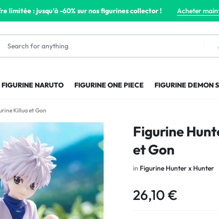
re limitée : jusqu’à -60% sur nos figurines collector !
Acheter main
FIGURINE NARUTO
FIGURINE ONE PIECE
FIGURINE DEMON 
rine Killua et Gon
Figurine Hunt
et Gon
in
Figurine Hunter x Hunter
26,10
€