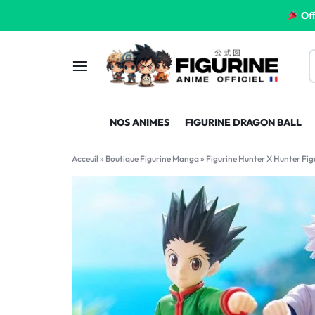
Off
FIGURINE
FIGURINE-
NOS ANIMES
FIGURINE DRAGON BALL
MANGA
MANGA-
Acceuil
»
Boutique Figurine Manga
»
Figurine Hunter X Hunter Figu
FRANCE
FRANCE