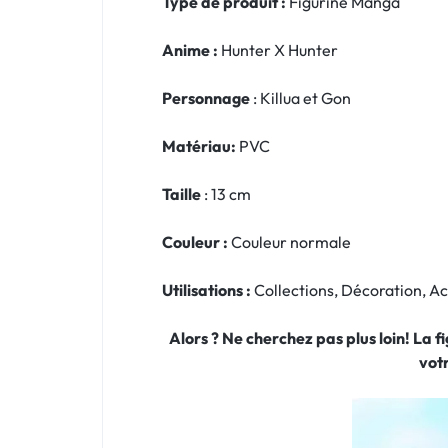
Type de produit :
Figurine Manga
Anime :
Hunter X Hunter
Personnage
: Killua et Gon
Matériau:
PVC
Taille
: 13 cm
Couleur :
Couleur normale
Utilisations :
Collections, Décoration, 
Alors ? Ne cherchez pas plus loin! La 
vot