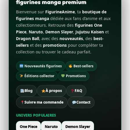
figurines manga premium
Bienvenue sur
FigurineAnime
, ta
boutique de
figurines manga
dédiée aux fans d’anime et aux
collectionneurs. Retrouve des
figurines One
Piece
,
Naruto
,
Demon Slayer
,
Jujutsu Kaisen
et
Dragon Ball
, avec des
nouveautés
, des
best-
sellers
et des
promotions
pour compléter ta
collection ou trouver le cadeau parfait.
Nouveautés figurines
Best-sellers
Éditions collector
Promotions
Blog
À propos
FAQ
Suivre ma commande
Contact
UNIVERS POPULAIRES
One Piece
Naruto
Demon Slayer