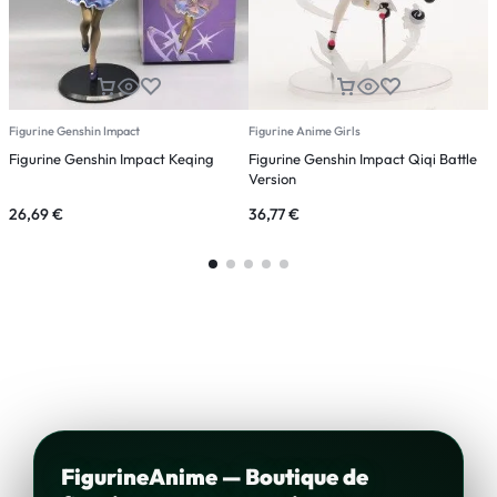
Figurine Genshin Impact
Figurine Anime Girls
F
Figurine Genshin Impact Keqing
Figurine Genshin Impact Qiqi Battle
F
Version
K
26,69
€
36,77
€
5
FigurineAnime — Boutique de