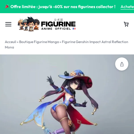
Offre limitée : jusqu’à -60% sur nos figurines collector !
Achete
Acceuil
»
Boutique Figurine Manga
»
Figurine Genshin Impact Astral Reflection
Mona