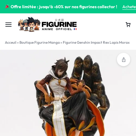
Offre limitée : jusqu’à -60% sur nos figurines collector !
Achete
Acceuil
»
Boutique Figurine Manga
»
Figurine Genshin Impact Rex Lapis Morax