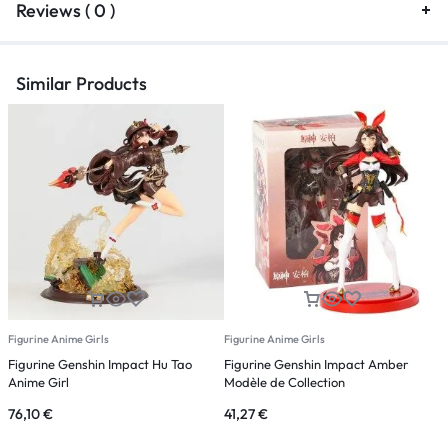
Reviews ( 0 )
Similar Products
Figurine Anime Girls
Figurine Anime Girls
F
Figurine Genshin Impact Hu Tao
Figurine Genshin Impact Amber
F
Anime Girl
Modèle de Collection
76,10
€
41,27
€
6