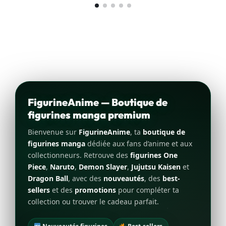
FigurineAnime — Boutique de
figurines manga premium
Bienvenue sur
FigurineAnime
, ta
boutique de
figurines manga
dédiée aux fans d’anime et aux
collectionneurs. Retrouve des
figurines One
Piece
,
Naruto
,
Demon Slayer
,
Jujutsu Kaisen
et
Dragon Ball
, avec des
nouveautés
, des
best-
sellers
et des
promotions
pour compléter ta
collection ou trouver le cadeau parfait.