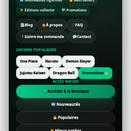
Nouveautés figurines
Best-sellers
Éditions collector
Promotions
Blog
À propos
FAQ
Suivre ma commande
Contact
UNIVERS POPULAIRES
One Piece
Naruto
Demon Slayer
Jujutsu Kaisen
Dragon Ball
Promotions
ACCÈS RAPIDE
Accéder à la boutique
Nouveautés
Populaires
Mieux notées