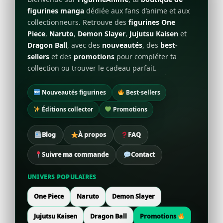
figurines manga
dédiée aux fans d’anime et aux
collectionneurs. Retrouve des
figurines One
Piece
,
Naruto
,
Demon Slayer
,
Jujutsu Kaisen
et
Dragon Ball
, avec des
nouveautés
, des
best-
sellers
et des
promotions
pour compléter ta
collection ou trouver le cadeau parfait.
Nouveautés figurines
Best-sellers
Éditions collector
Promotions
Blog
À propos
FAQ
Suivre ma commande
Contact
UNIVERS POPULAIRES
One Piece
Naruto
Demon Slayer
Jujutsu Kaisen
Dragon Ball
Promotions