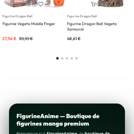
Figurine Dragon Ball
Figurine Dragon Ball
A
Figurine Vegeta Middle Finger
Figurine Dragon Ball Vegeta
F
Samouraï
27,56
€
30,10
€
48,61
€
1
FigurineAnime — Boutique de
figurines manga premium
Bienvenue sur
FigurineAnime
, ta
boutique de