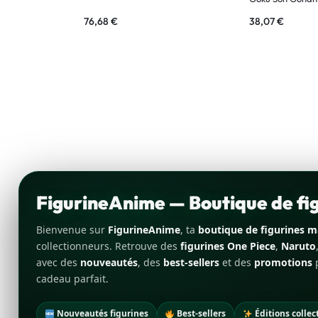
76,68
€
38,07
€
FigurineAnime — Boutique de f
Bienvenue sur
FigurineAnime
, ta
boutique de figurines 
collectionneurs. Retrouve des
figurines One Piece
,
Naruto
avec des
nouveautés
, des
best-sellers
et des
promotions
p
cadeau parfait.
Nouveautés figurines
Best-sellers
Éditions collec