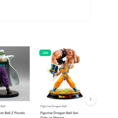
-39%
 Ball
Figurine Dragon Ball
Figurine Dra
on Ball Z Piccolo
Figurine Dragon Ball Son
Figurine D
Goku vs Nappa
Gohan Ultr