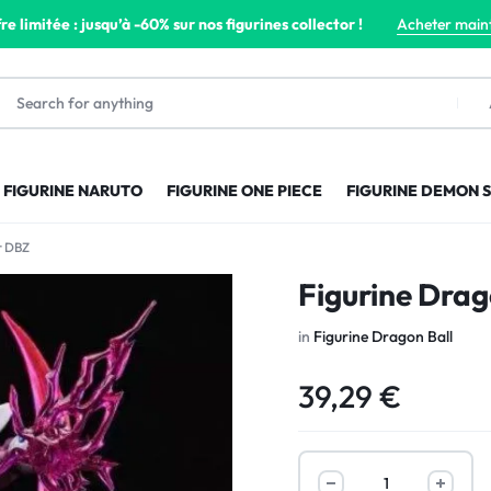
re limitée : jusqu’à -60% sur nos figurines collector !
Acheter main
FIGURINE NARUTO
FIGURINE ONE PIECE
FIGURINE DEMON 
r DBZ
Figurine Drag
in
Figurine Dragon Ball
39,29
€