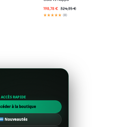
198,78
€
324,35
€
113,72
€
(
8
)
ACCÈS RAPIDE
céder à la boutique
Nouveautés