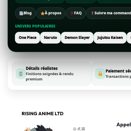
Blog
À propos
FAQ
Suivre ma comman
UNIVERS POPULAIRES
One Piece
Naruto
Demon Slayer
Jujutsu Kaisen
Détails réalistes
Paiement sé
Finitions soignées & rendu
Transactions 
premium
RISING ANIME LTD
Appel