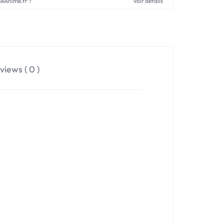
neAnime.fr ?
Voir détails
views ( 0 )