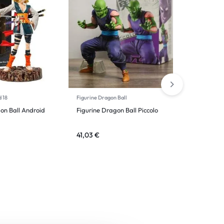
d 18
Figurine Dragon Ball
Figurine Dra
on Ball Android
Figurine Dragon Ball Piccolo
Figurine D
Buu Evil
41,03
€
52,03
€