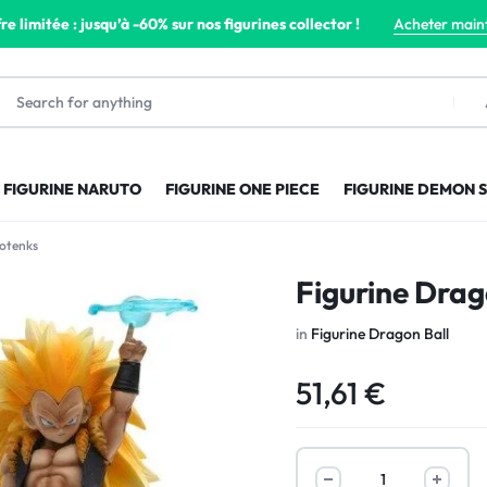
re limitée : jusqu’à -60% sur nos figurines collector !
Acheter main
FIGURINE NARUTO
FIGURINE ONE PIECE
FIGURINE DEMON 
Gotenks
Figurine Drag
in
Figurine Dragon Ball
51,61
€