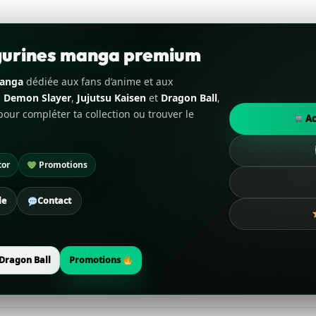
igurines manga premium
manga
dédiée aux fans d’anime et aux
,
Demon Slayer
,
Jujutsu Kaisen
et
Dragon Ball
,
our compléter ta collection ou trouver le
Ac
tor
Promotions
de
Contact
Dragon Ball
Promotions