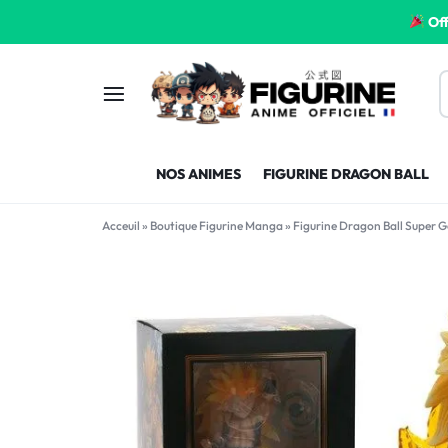
Off
FIGURINE
FIGURINE-
NOS ANIMES
FIGURINE DRAGON BALL
MANGA
MANGA-
Acceuil
»
Boutique Figurine Manga
»
Figurine Dragon Ball Super 
FRANCE
FRANCE