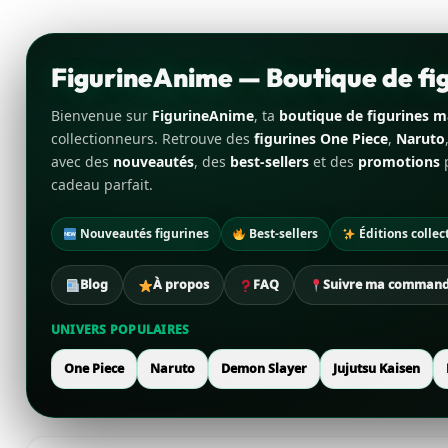
FigurineAnime — Boutique de f
Bienvenue sur
FigurineAnime
, ta
boutique de figurines 
collectionneurs. Retrouve des
figurines One Piece
,
Naruto
avec des
nouveautés
, des
best-sellers
et des
promotions
p
cadeau parfait.
Nouveautés figurines
Best-sellers
Éditions collec
Blog
À propos
FAQ
Suivre ma comman
UNIVERS POPULAIRES
One Piece
Naruto
Demon Slayer
Jujutsu Kaisen