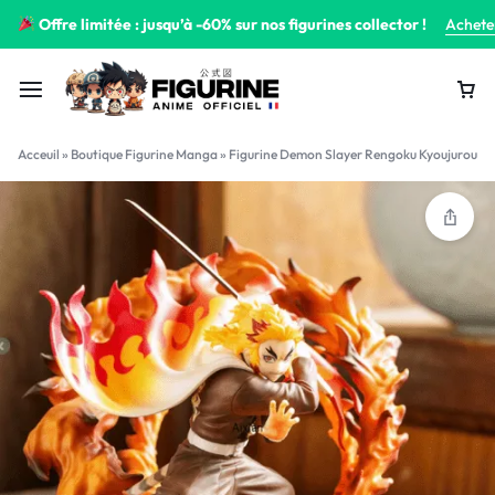
Offre limitée : jusqu’à -60% sur nos figurines collector !
Achete
Acceuil
»
Boutique Figurine Manga
»
Figurine Demon Slayer Rengoku Kyoujurou