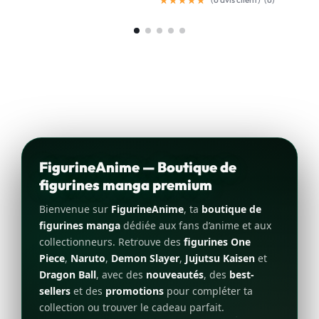
FigurineAnime — Boutique de
figurines manga premium
Bienvenue sur
FigurineAnime
, ta
boutique de
figurines manga
dédiée aux fans d’anime et aux
collectionneurs. Retrouve des
figurines One
Piece
,
Naruto
,
Demon Slayer
,
Jujutsu Kaisen
et
Dragon Ball
, avec des
nouveautés
, des
best-
sellers
et des
promotions
pour compléter ta
collection ou trouver le cadeau parfait.