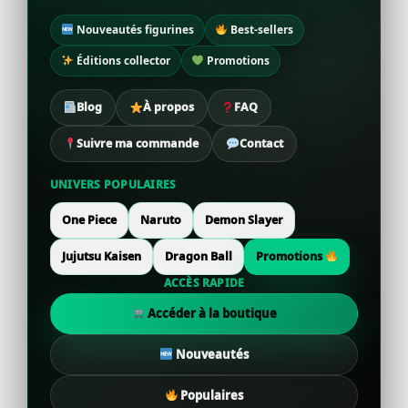
Nouveautés figurines
Best-sellers
Éditions collector
Promotions
Blog
À propos
FAQ
Suivre ma commande
Contact
UNIVERS POPULAIRES
One Piece
Naruto
Demon Slayer
Jujutsu Kaisen
Dragon Ball
Promotions
ACCÈS RAPIDE
Accéder à la boutique
Nouveautés
Populaires