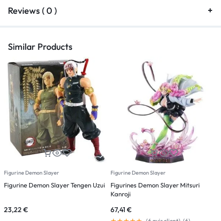
Reviews ( 0 )
Similar Products
Figurine Demon Slayer
Figurine Demon Slayer
F
Figurine Demon Slayer Tengen Uzui
Figurines Demon Slayer Mitsuri
F
Kanroji
23,22
€
67,41
€
2
(
6
avis client)
(
6
)