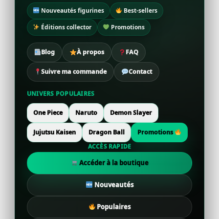
Nouveautés figurines
Best-sellers
Éditions collector
Promotions
Blog
À propos
FAQ
Suivre ma commande
Contact
UNIVERS POPULAIRES
One Piece
Naruto
Demon Slayer
Jujutsu Kaisen
Dragon Ball
Promotions
ACCÈS RAPIDE
Accéder à la boutique
Nouveautés
Populaires