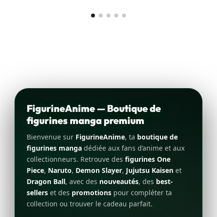
FigurineAnime — Boutique de
figurines manga premium
Bienvenue sur
FigurineAnime
, ta
boutique de
figurines manga
dédiée aux fans d’anime et aux
collectionneurs. Retrouve des
figurines One
Piece
,
Naruto
,
Demon Slayer
,
Jujutsu Kaisen
et
Dragon Ball
, avec des
nouveautés
, des
best-
sellers
et des
promotions
pour compléter ta
collection ou trouver le cadeau parfait.