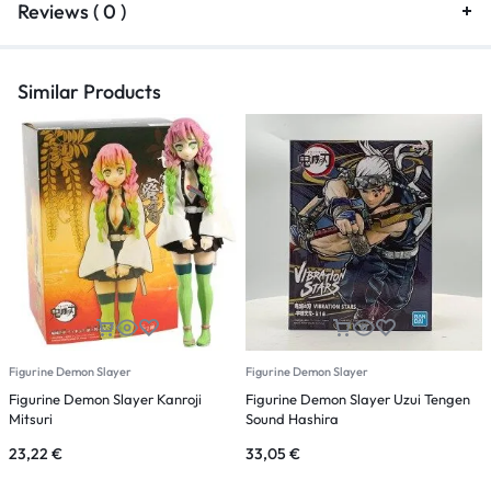
Reviews ( 0 )
Similar Products
Figurine Demon Slayer
Figurine Demon Slayer
F
Figurine Demon Slayer Kanroji
Figurine Demon Slayer Uzui Tengen
F
Mitsuri
Sound Hashira
23,22
€
33,05
€
2