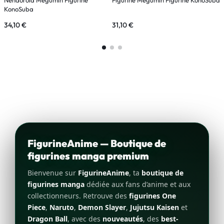
KonoSuba
34,10
€
31,10
€
3
FigurineAnime — Boutique de
figurines manga premium
Bienvenue sur
FigurineAnime
, ta
boutique de
figurines manga
dédiée aux fans d’anime et aux
collectionneurs. Retrouve des
figurines One
Piece
,
Naruto
,
Demon Slayer
,
Jujutsu Kaisen
et
Dragon Ball
, avec des
nouveautés
, des
best-