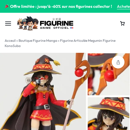
Offre limitée : jusqu’à -60% sur nos figurines collector !
Achete
Acceuil
»
Boutique Figurine Manga
»
Figurine Articulée Megumin Figurine
KonoSuba