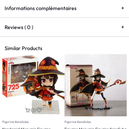
Informations complémentaires
Reviews ( 0 )
Similar Products
Figurine KonoSuba
Figurine KonoSuba
F
Nendoroid Megumin Figurine
Figurine Megumin Figurine KonoSuba
N