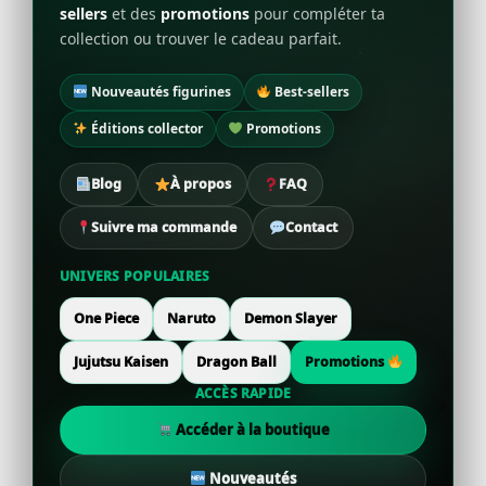
sellers
et des
promotions
pour compléter ta
collection ou trouver le cadeau parfait.
Nouveautés figurines
Best-sellers
Éditions collector
Promotions
Blog
À propos
FAQ
Suivre ma commande
Contact
UNIVERS POPULAIRES
One Piece
Naruto
Demon Slayer
Jujutsu Kaisen
Dragon Ball
Promotions
ACCÈS RAPIDE
Accéder à la boutique
Nouveautés