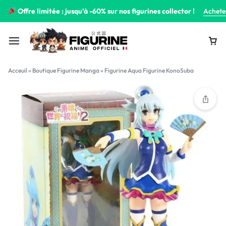
Offre limitée : jusqu’à -60% sur nos figurines collector !
Achete
Acceuil
»
Boutique Figurine Manga
»
Figurine Aqua Figurine KonoSuba