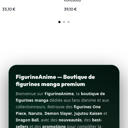
33,10
€
39,10
€
3
FigurineAnime — Boutique de
figurines manga premium
Bienvenue sur
FigurineAnime
, ta
boutique de
figurines manga
dédiée aux fans d’anime et aux
collectionneurs. Retrouve des
figurines One
Piece
,
Naruto
,
Demon Slayer
,
Jujutsu Kaisen
et
Dragon Ball
, avec des
nouveautés
, des
best-
sellers
et des
promotions
pour compléter ta