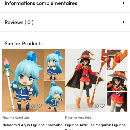
Informations complémentaires
Reviews ( 0 )
Similar Products
Figurine KonoSuba
Figurine KonoSuba
F
Nendoroid Aqua Figurine KonoSuba
Figurine Articulée Megumin Figurine
F
KonoSuba