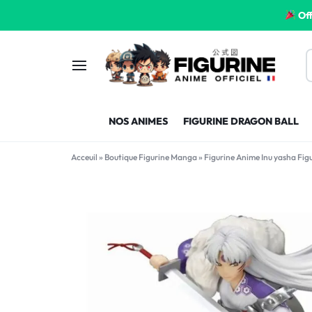
Off
FIGURINE
FIGURINE-
NOS ANIMES
FIGURINE DRAGON BALL
MANGA
MANGA-
Acceuil
»
Boutique Figurine Manga
»
Figurine Anime Inu yasha Fi
FRANCE
FRANCE