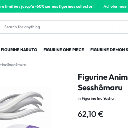
re limitée : jusqu’à -60% sur nos figurines collector !
Acheter main
FIGURINE NARUTO
FIGURINE ONE PIECE
FIGURINE DEMON 
gurine Sesshômaru
Figurine Anim
Sesshômaru
in
Figurine Inu Yasha
62,10
€