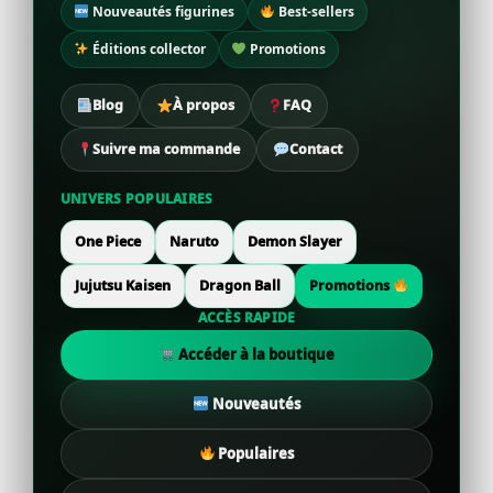
Nouveautés figurines
Best-sellers
Éditions collector
Promotions
Blog
À propos
FAQ
Suivre ma commande
Contact
UNIVERS POPULAIRES
One Piece
Naruto
Demon Slayer
Jujutsu Kaisen
Dragon Ball
Promotions
ACCÈS RAPIDE
Accéder à la boutique
Nouveautés
Populaires