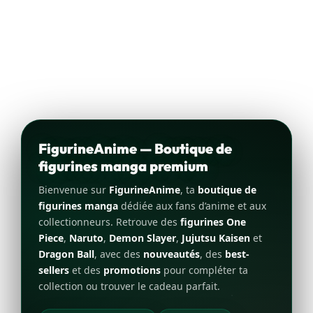
FigurineAnime — Boutique de
figurines manga premium
Bienvenue sur
FigurineAnime
, ta
boutique de
figurines manga
dédiée aux fans d’anime et aux
collectionneurs. Retrouve des
figurines One
Piece
,
Naruto
,
Demon Slayer
,
Jujutsu Kaisen
et
Dragon Ball
, avec des
nouveautés
, des
best-
sellers
et des
promotions
pour compléter ta
collection ou trouver le cadeau parfait.