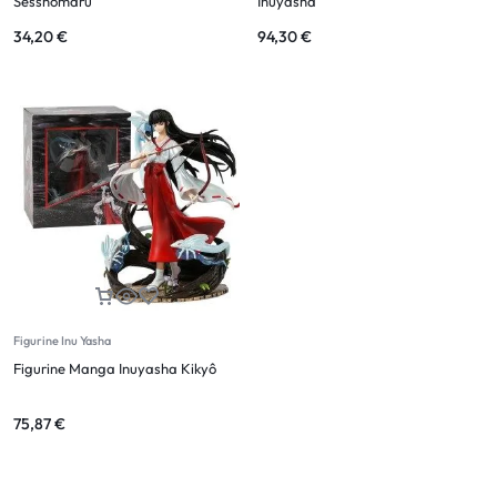
Sesshômaru
Inuyasha
34,20
€
94,30
€
Figurine Inu Yasha
Figurine Manga Inuyasha Kikyô
75,87
€