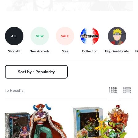
ALL
NEW
SALE
Shop All
New Arrivals
Sale
Collection
Figurine Naruto
F
Sort by :
Popularity
15 Results