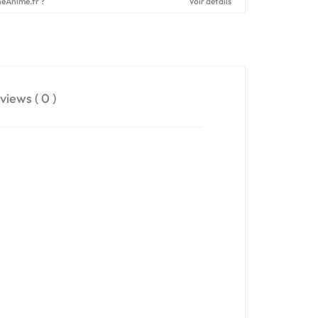
neAnime.fr ?
Voir détails
views ( 0 )