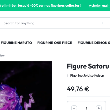
re limitée : jusqu’à -60% sur nos figurines collector !
Acheter main
FIGURINE NARUTO
FIGURINE ONE PIECE
FIGURINE DEMON 
aisen
Figure Satoru
in
Figurine Jujutsu Kaisen
49,76
€