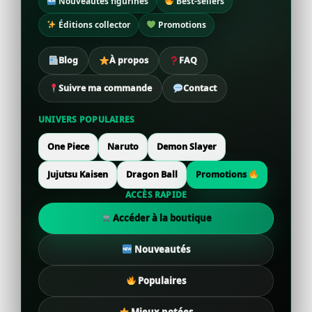
Nouveautés figurines
Best-sellers
Éditions collector
Promotions
Blog
À propos
FAQ
Suivre ma commande
Contact
UNIVERS POPULAIRES
One Piece
Naruto
Demon Slayer
Jujutsu Kaisen
Dragon Ball
Promotions
ACCÈS RAPIDE
Accéder à la boutique
Nouveautés
Populaires
Mieux notées