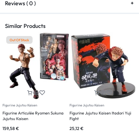
Reviews ( 0 )
Similar Products
Out Of Stock
Figurine Jujutsu Kaisen
Figurine Jujutsu Kaisen
F
Figurine Articulée Ryomen Sukuna
Figurine Jujutsu Kaisen Itadori Yuji
F
Jujutsu Kaisen
Fight
P
159,58
€
25,12
€
2