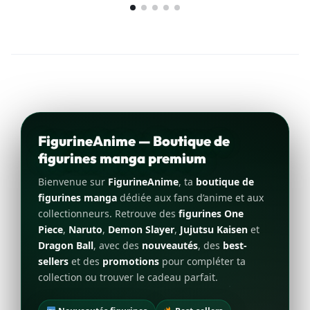
FigurineAnime — Boutique de
figurines manga premium
Bienvenue sur
FigurineAnime
, ta
boutique de
figurines manga
dédiée aux fans d’anime et aux
collectionneurs. Retrouve des
figurines One
Piece
,
Naruto
,
Demon Slayer
,
Jujutsu Kaisen
et
Dragon Ball
, avec des
nouveautés
, des
best-
sellers
et des
promotions
pour compléter ta
collection ou trouver le cadeau parfait.