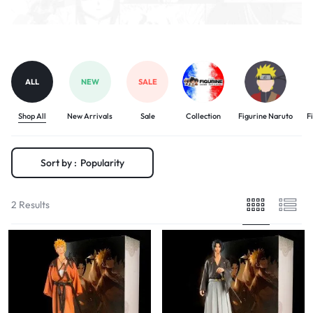
ALL
NEW
SALE
Shop All
New Arrivals
Sale
Collection
Figurine Naruto
F
Sort by :
Popularity
2 Results