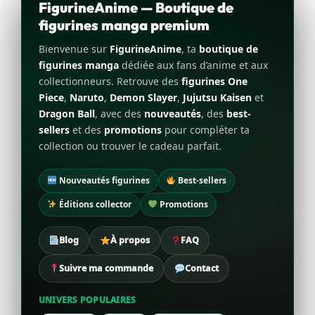
FigurineAnime — Boutique de
figurines manga premium
Bienvenue sur
FigurineAnime
, ta
boutique de
figurines manga
dédiée aux fans d’anime et aux
collectionneurs. Retrouve des
figurines One
Piece
,
Naruto
,
Demon Slayer
,
Jujutsu Kaisen
et
Dragon Ball
, avec des
nouveautés
, des
best-
sellers
et des
promotions
pour compléter ta
collection ou trouver le cadeau parfait.
Nouveautés figurines
Best-sellers
Éditions collector
Promotions
Blog
À propos
FAQ
Suivre ma commande
Contact
UNIVERS POPULAIRES