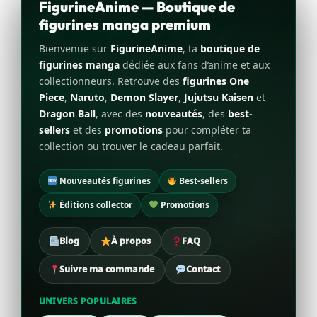
FigurineAnime — Boutique de
figurines manga premium
Bienvenue sur
FigurineAnime
, ta
boutique de
figurines manga
dédiée aux fans d’anime et aux
collectionneurs. Retrouve des
figurines One
Piece
,
Naruto
,
Demon Slayer
,
Jujutsu Kaisen
et
Dragon Ball
, avec des
nouveautés
, des
best-
sellers
et des
promotions
pour compléter ta
collection ou trouver le cadeau parfait.
Nouveautés figurines
Best-sellers
Éditions collector
Promotions
Blog
À propos
FAQ
Suivre ma commande
Contact
UNIVERS POPULAIRES