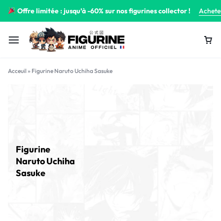
Offre limitée : jusqu’à -60% sur nos figurines collector !
Achete
Acceuil
»
Figurine Naruto Uchiha Sasuke
Figurine
Naruto Uchiha
Sasuke