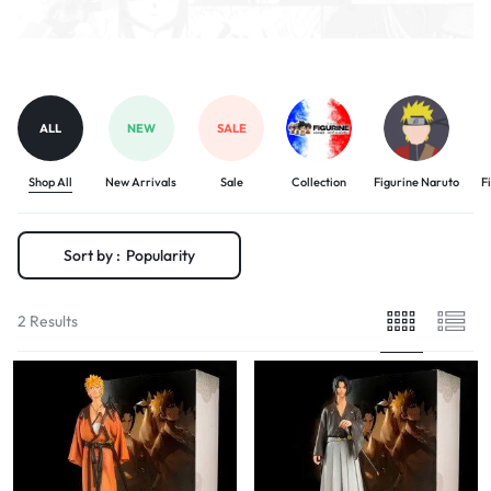
ALL
NEW
SALE
Shop All
New Arrivals
Sale
Collection
Figurine Naruto
F
Sort by :
Popularity
2 Results