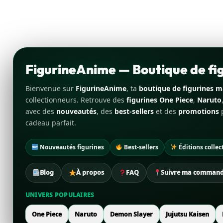
FigurineAnime — Boutique de f
Bienvenue sur
FigurineAnime
, ta
boutique de figurines 
collectionneurs. Retrouve des
figurines One Piece
,
Naruto
avec des
nouveautés
, des
best-sellers
et des
promotions
p
cadeau parfait.
Nouveautés figurines
Best-sellers
Éditions collec
Blog
À propos
FAQ
Suivre ma comman
UNIVERS POPULAIRES
One Piece
Naruto
Demon Slayer
Jujutsu Kaisen