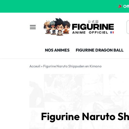
Off
FIGURINE
FIGURINE-
NOS ANIMES
FIGURINE DRAGON BALL
MANGA
MANGA-
FRANCE
FRANCE
Acceuil
»
Figurine Naruto Shippuden en Kimono
Figurine Naruto S