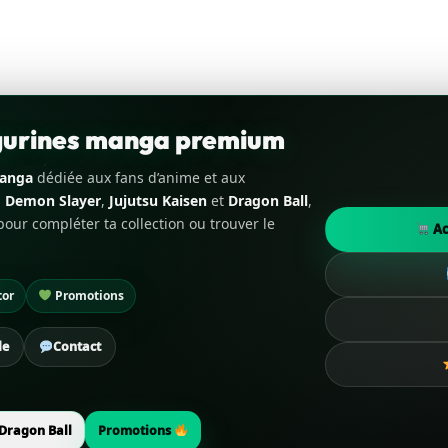
igurines manga premium
manga
dédiée aux fans d’anime et aux
,
Demon Slayer
,
Jujutsu Kaisen
et
Dragon Ball
,
our compléter ta collection ou trouver le
Ac
tor
Promotions
de
Contact
Dragon Ball
Promotions