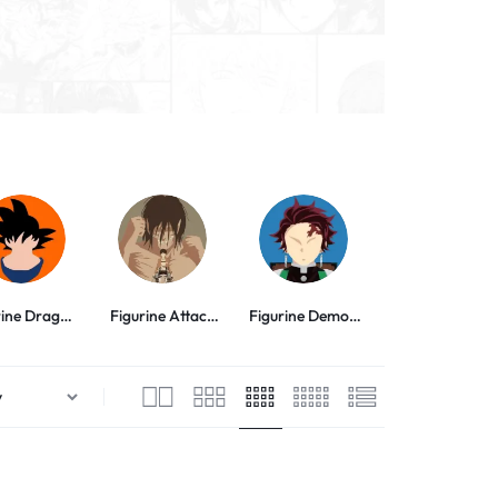
rine Dragon
Figurine Attack
Figurine Demon
Figurine My Her
Ball
on Titan
Slayer
Academia