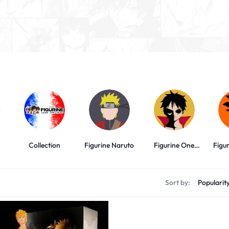
Collection
Figurine Naruto
Figurine One
Figu
Piece
Sort by: