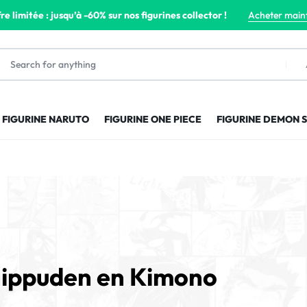
re limitée : jusqu’à -60% sur nos figurines collector !
Acheter main
FIGURINE NARUTO
FIGURINE ONE PIECE
FIGURINE DEMON 
hippuden en Kimono