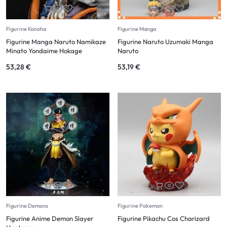
Figurine Konoha
Figurine Manga
Figurine Manga Naruto Namikaze
Figurine Naruto Uzumaki Manga
Minato Yondaime Hokage
Naruto
53,28
€
53,19
€
Figurine Demons
Figurine Pokemon
Figurine Anime Demon Slayer
Figurine Pikachu Cos Charizard