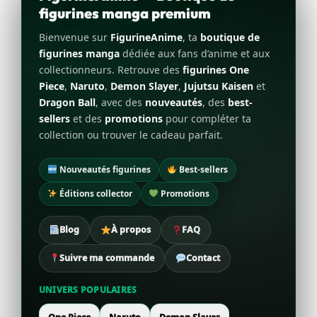
figurines manga premium
Bienvenue sur
FigurineAnime
, ta
boutique de
figurines manga
dédiée aux fans d’anime et aux
collectionneurs. Retrouve des
figurines One
Piece
,
Naruto
,
Demon Slayer
,
Jujutsu Kaisen
et
Dragon Ball
, avec des
nouveautés
, des
best-
sellers
et des
promotions
pour compléter ta
collection ou trouver le cadeau parfait.
Nouveautés figurines
Best-sellers
Éditions collector
Promotions
Blog
À propos
FAQ
Suivre ma commande
Contact
UNIVERS POPULAIRES