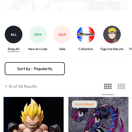
ALL
NEW
SALE
Shop All
New Arrivals
Sale
Collection
Figurine Naruto
F
Sort by :
Popularity
1–16 of 38 Results
Out Of Stock