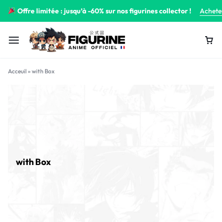
Offre limitée : jusqu’à -60% sur nos figurines collector !
Achete
Acceuil
»
with Box
with Box