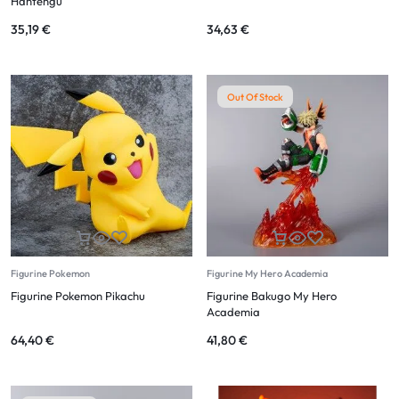
Hantengu
35,19
€
34,63
€
Out Of Stock
Figurine Pokemon
Figurine My Hero Academia
Figurine Pokemon Pikachu
Figurine Bakugo My Hero
Academia
64,40
€
41,80
€