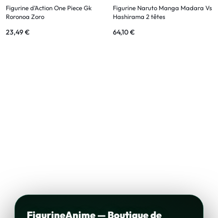
Figurine d’Action One Piece Gk
Figurine Naruto Manga Madara Vs
Roronoa Zoro
Hashirama 2 têtes
23,49
€
64,10
€
FigurineAnime — Boutique de