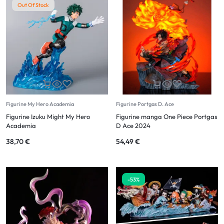
Out Of Stock
Figurine My Hero Academia
Figurine Portgas D. Ace
Figurine Izuku Might My Hero
Figurine manga One Piece Portgas
Academia
D Ace 2024
38,70
€
54,49
€
-53%