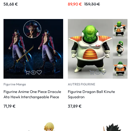
58,68
€
89,90
€
159,30
€
Figurine Manga
AUTRES FIGURINE
Figurine Anime One Piece Dracule
Figurine Dragon Ball Kinute
Ata Hawk Interchangeable Piece
Squadron
71,19
€
37,89
€