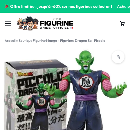
Offre limitée : jusqu’à -60% sur nos figurines collector !
Achete
Acceuil
»
Boutique Figurine Manga
»
Figurines Dragon Ball Piccolo