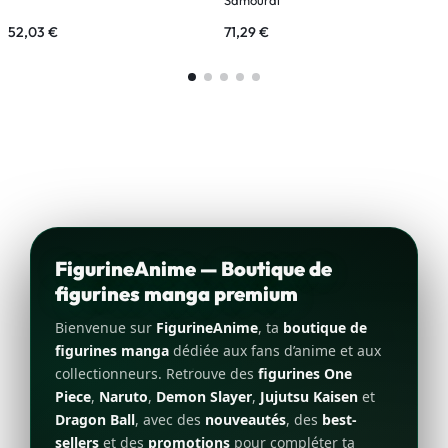
52,03
€
71,29
€
2
FigurineAnime — Boutique de
figurines manga premium
Bienvenue sur
FigurineAnime
, ta
boutique de
figurines manga
dédiée aux fans d’anime et aux
collectionneurs. Retrouve des
figurines One
Piece
,
Naruto
,
Demon Slayer
,
Jujutsu Kaisen
et
Dragon Ball
, avec des
nouveautés
, des
best-
sellers
et des
promotions
pour compléter ta