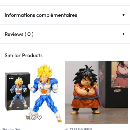
Informations complémentaires
Reviews ( 0 )
Similar Products
Figurine Goku
AUTRES FIGURINE
F