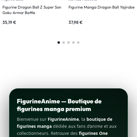
Figurine Dragon Ball Z Super Son
Figurine Manga Dragon Ball Yajirobe
F
Goku Armor Battle
35,19
€
37,98
€
4
FigurineAnime — Boutique de
figurines manga premium
Bienvenue sur
FigurineAnime
, ta
boutique de
figurines manga
dédiée aux fans d’anime et aux
collectionneurs. Retrouve des
figurines One