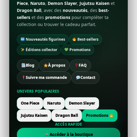
Piece
,
Naruto
,
Demon Slayer
,
Jujutsu Kaisen
et
Dragon Ball
, avec des
nouveautés
, des
best-
sellers
et des
promotions
pour compléter ta
collection ou trouver le cadeau parfait.
Nouveautés figurines
Best-sellers
Éditions collector
Promotions
Blog
À propos
FAQ
Suivre ma commande
Contact
UNIVERS POPULAIRES
One Piece
Naruto
Demon Slayer
Jujutsu Kaisen
Dragon Ball
Promotions
ACCÈS RAPIDE
Accéder à la boutique