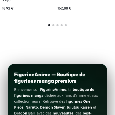
18,92
€
162,88
€
1
FigurineAnime — Boutique de
figurines manga premium
Bienvenue sur
FigurineAnime
, ta
boutique de
figurines manga
dédiée aux fans d’anime et aux
collectionneurs. Retrouve des
figurines One
Piece
,
Naruto
,
Demon Slayer
,
Jujutsu Kaisen
et
Dragon Ball
, avec des
nouveautés
, des
best-