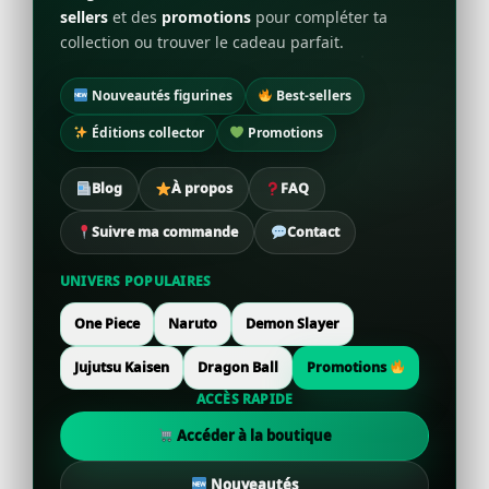
sellers
et des
promotions
pour compléter ta
collection ou trouver le cadeau parfait.
Nouveautés figurines
Best-sellers
Éditions collector
Promotions
Blog
À propos
FAQ
Suivre ma commande
Contact
UNIVERS POPULAIRES
One Piece
Naruto
Demon Slayer
Jujutsu Kaisen
Dragon Ball
Promotions
ACCÈS RAPIDE
Accéder à la boutique
Nouveautés