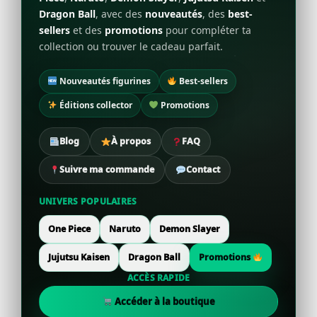
Dragon Ball
, avec des
nouveautés
, des
best-
sellers
et des
promotions
pour compléter ta
collection ou trouver le cadeau parfait.
Nouveautés figurines
Best-sellers
Éditions collector
Promotions
Blog
À propos
FAQ
Suivre ma commande
Contact
UNIVERS POPULAIRES
One Piece
Naruto
Demon Slayer
Jujutsu Kaisen
Dragon Ball
Promotions
ACCÈS RAPIDE
Accéder à la boutique