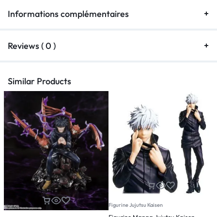
Informations complémentaires
Reviews ( 0 )
Similar Products
Figurine Jujutsu Kaisen
F
Figurine Manga Jujutsu Kaisen
F