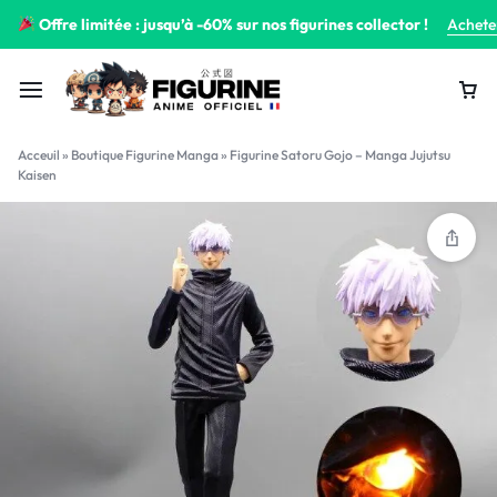
Offre limitée : jusqu’à -60% sur nos figurines collector !
Achete
Acceuil
»
Boutique Figurine Manga
»
Figurine Satoru Gojo – Manga Jujutsu
Kaisen