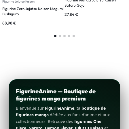
Figurine Jujutsu Kaisen
Satoru Gojo
S
Figurine Zero Jujutsu Kaisen Megumi
Fushiguro
27,84
€
3
88,98
€
FigurineAnime — Boutique de
figurines manga premium
Bienvenue sur
FigurineAnime
, ta
boutique de
figurines manga
dédiée aux fans d’anime et aux
collectionneurs. Retrouve des
figurines One
Piece
,
Naruto
,
Demon Slayer
,
Jujutsu Kaisen
et