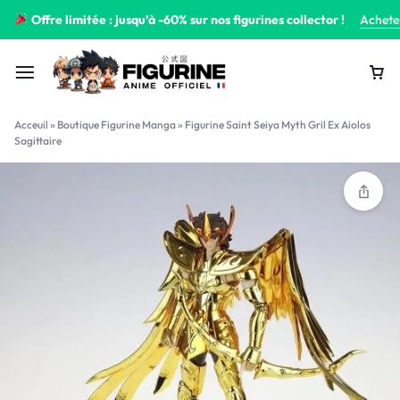
Offre limitée : jusqu’à -60% sur nos figurines collector !
Achete
Acceuil
»
Boutique Figurine Manga
»
Figurine Saint Seiya Myth Gril Ex Aiolos
Sagittaire