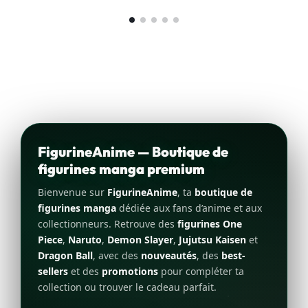
FigurineAnime — Boutique de
figurines manga premium
Bienvenue sur
FigurineAnime
, ta
boutique de
figurines manga
dédiée aux fans d’anime et aux
collectionneurs. Retrouve des
figurines One
Piece
,
Naruto
,
Demon Slayer
,
Jujutsu Kaisen
et
Dragon Ball
, avec des
nouveautés
, des
best-
sellers
et des
promotions
pour compléter ta
collection ou trouver le cadeau parfait.