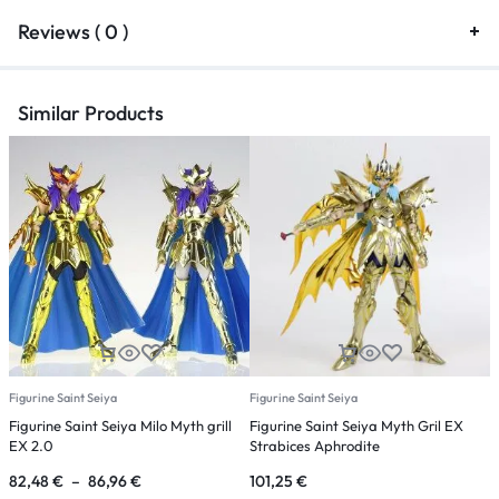
Reviews ( 0 )
Similar Products
Figurine Saint Seiya
Figurine Saint Seiya
F
Figurine Saint Seiya Milo Myth grill
Figurine Saint Seiya Myth Gril EX
F
EX 2.0
Strabices Aphrodite
P
82,48
€
–
86,96
€
101,25
€
1