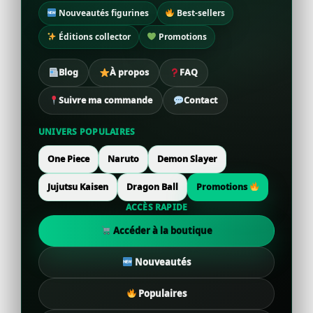
Nouveautés figurines
Best-sellers
Éditions collector
Promotions
Blog
À propos
FAQ
Suivre ma commande
Contact
UNIVERS POPULAIRES
One Piece
Naruto
Demon Slayer
Jujutsu Kaisen
Dragon Ball
Promotions
ACCÈS RAPIDE
Accéder à la boutique
Nouveautés
Populaires