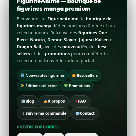
FigurineAnime — Boutique de
figurines manga premium
Bienvenue sur
FigurineAnime
, ta
boutique de
figurines manga
dédiée aux fans d’anime et aux
collectionneurs. Retrouve des
figurines One
Piece
,
Naruto
,
Demon Slayer
,
Jujutsu Kaisen
et
Dragon Ball
, avec des
nouveautés
, des
best-
sellers
et des
promotions
pour compléter ta
collection ou trouver le cadeau parfait.
Nouveautés figurines
Best-sellers
Éditions collector
Promotions
Blog
À propos
FAQ
Suivre ma commande
Contact
UNIVERS POPULAIRES