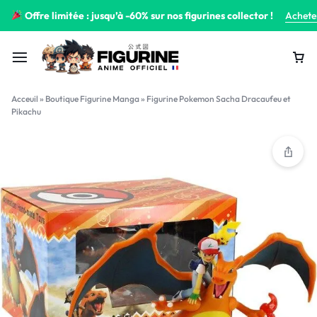
Offre limitée : jusqu’à -60% sur nos figurines collector !
Achete
Acceuil
»
Boutique Figurine Manga
»
Figurine Pokemon Sacha Dracaufeu et
Pikachu