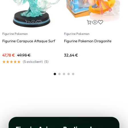
Figurine Pokemon
Figurine Pokemon
F
Figurine Carapuce Attaque Surf
Figurine Pokemon Dragonite
F
47,78
€
49,98
€
32,64
€
3
(
5
avis client)
(
5
)