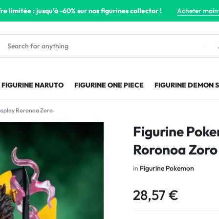
re limitée : jusqu’à -60% sur nos figurines collector !
Acheter main
FIGURINE NARUTO
FIGURINE ONE PIECE
FIGURINE DEMON 
osplay Roronoa Zoro
Figurine Pok
Roronoa Zoro
in
Figurine Pokemon
28,57
€