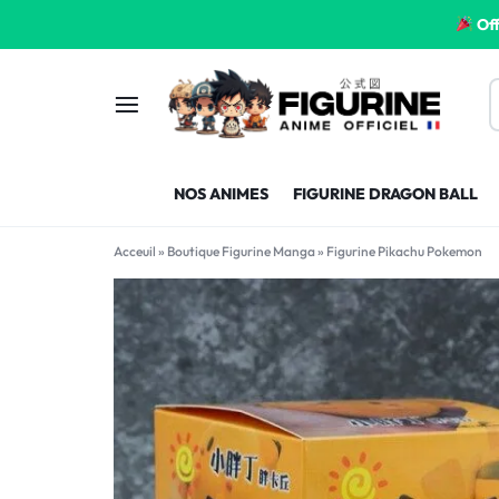
Off
FIGURINE
FIGURINE-
NOS ANIMES
FIGURINE DRAGON BALL
MANGA
MANGA-
Acceuil
»
Boutique Figurine Manga
»
Figurine Pikachu Pokemon
FRANCE
FRANCE