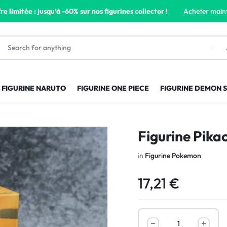
re limitée : jusqu’à -60% sur nos figurines collector !
Acheter main
FIGURINE NARUTO
FIGURINE ONE PIECE
FIGURINE DEMON 
Figurine Pik
in
Figurine Pokemon
17,21
€