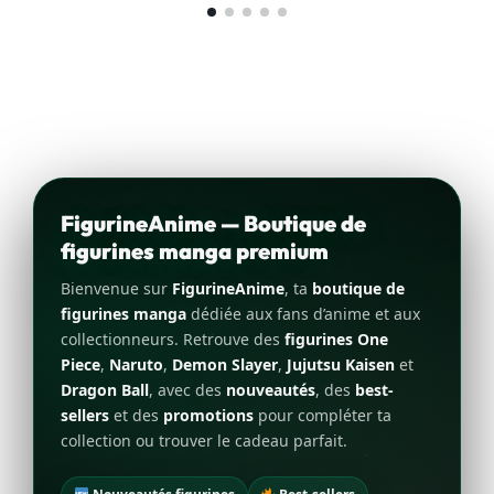
FigurineAnime — Boutique de
figurines manga premium
Bienvenue sur
FigurineAnime
, ta
boutique de
figurines manga
dédiée aux fans d’anime et aux
collectionneurs. Retrouve des
figurines One
Piece
,
Naruto
,
Demon Slayer
,
Jujutsu Kaisen
et
Dragon Ball
, avec des
nouveautés
, des
best-
sellers
et des
promotions
pour compléter ta
collection ou trouver le cadeau parfait.