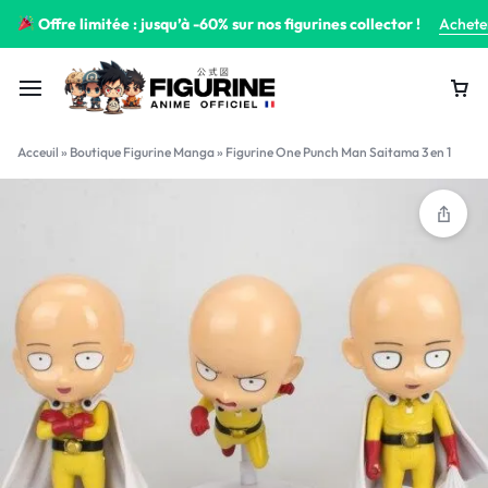
Offre limitée : jusqu’à -60% sur nos figurines collector !
Achete
Acceuil
»
Boutique Figurine Manga
»
Figurine One Punch Man Saitama 3 en 1