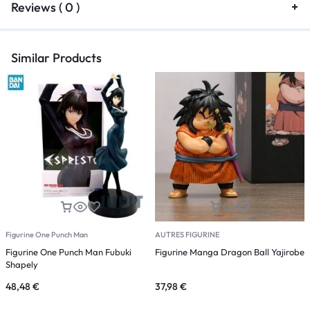
Reviews ( 0 )
Similar Products
Figurine One Punch Man
AUTRES FIGURINE
F
Figurine One Punch Man Fubuki
Figurine Manga Dragon Ball Yajirobe
F
Shapely
48,48
€
37,98
€
4