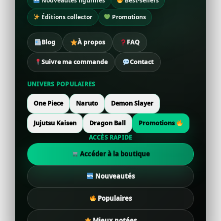
Nouveautés figurines
Best-sellers
Éditions collector
Promotions
Blog
À propos
FAQ
Suivre ma commande
Contact
UNIVERS POPULAIRES
One Piece
Naruto
Demon Slayer
Jujutsu Kaisen
Dragon Ball
Promotions
ACCÈS RAPIDE
Accéder à la boutique
Nouveautés
Populaires
Mieux notées