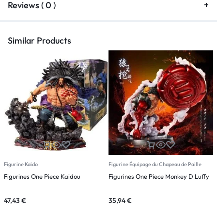
Reviews ( 0 )
Similar Products
Figurine Kaido
Figurine Équipage du Chapeau de Paille
F
Figurines One Piece Kaidou
Figurines One Piece Monkey D Luffy
F
N
47,43
€
35,94
€
4