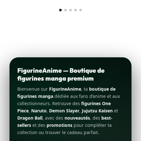
FigurineAnime — Boutique de
figurines manga premium
Bienvenue sur
FigurineAnime
, ta
boutique de
figurines manga
dédiée aux fans d’anime et aux
collectionneurs. Retrouve des
figurines One
Piece
,
Naruto
,
Demon Slayer
,
Jujutsu Kaisen
et
Dragon Ball
, avec des
nouveautés
, des
best-
sellers
et des
promotions
pour compléter ta
collection ou trouver le cadeau parfait.