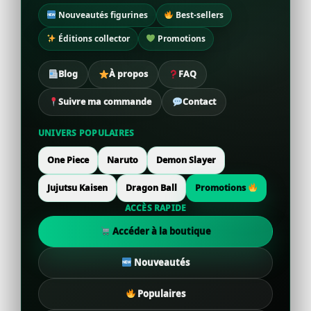
Nouveautés figurines
Best-sellers
Éditions collector
Promotions
Blog
À propos
FAQ
Suivre ma commande
Contact
UNIVERS POPULAIRES
One Piece
Naruto
Demon Slayer
Jujutsu Kaisen
Dragon Ball
Promotions
ACCÈS RAPIDE
Accéder à la boutique
Nouveautés
Populaires