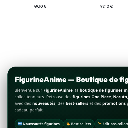
49,10
€
97,10
€
FigurineAnime — Boutique de f
Bienvenue sur
FigurineAnime
, ta
boutique de figurines 
collectionneurs. Retrouve des
figurines One Piece
,
Naruto
avec des
nouveautés
, des
best-sellers
et des
promotions
p
cadeau parfait.
Nouveautés figurines
Best-sellers
Éditions collec