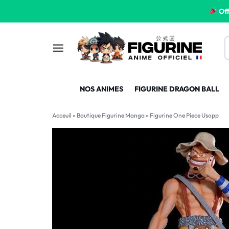
Off
FIGURINE
FIGURINE-
NOS ANIMES
FIGURINE DRAGON BALL
MANGA
MANGA-
Acceuil
»
Boutique Figurine Manga
»
Figurine One Piece Usopp
FRANCE
FRANCE