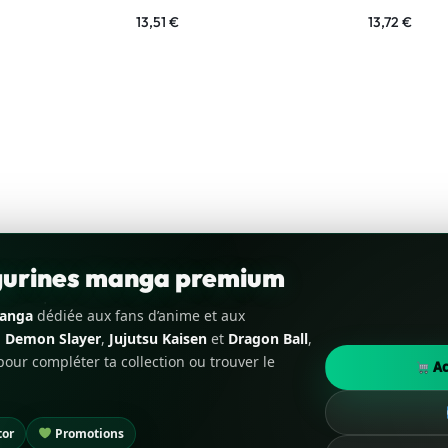
13,51
€
13,72
€
igurines manga premium
manga
dédiée aux fans d’anime et aux
,
Demon Slayer
,
Jujutsu Kaisen
et
Dragon Ball
,
our compléter ta collection ou trouver le
Ac
tor
Promotions