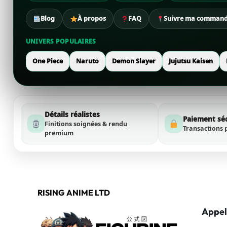
Blog
À propos
FAQ
Suivre ma comman
UNIVERS POPULAIRES
One Piece
Naruto
Demon Slayer
Jujutsu Kaisen
Détails réalistes
Paiement sé
Finitions soignées & rendu
Transactions 
premium
RISING ANIME LTD
Appel