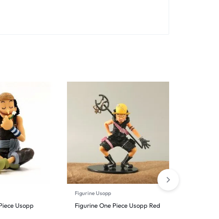
Figurine Usopp
Figurine Br
 Piece Usopp
Figurine One Piece Usopp Red
Figurine O
Dragon à