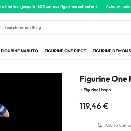
re limitée : jusqu’à -60% sur nos figurines collector !
Acheter main
FIGURINE NARUTO
FIGURINE ONE PIECE
FIGURINE DEMON 
Figurine One
in
Figurine Usopp
119,46
€