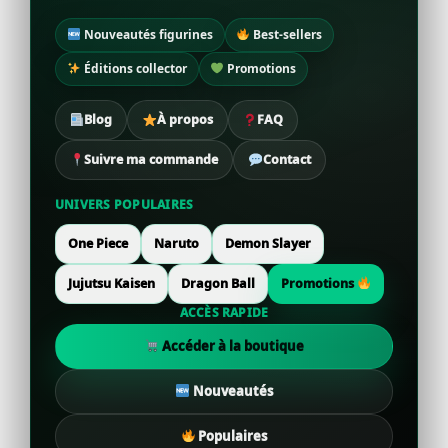
Nouveautés figurines
Best-sellers
Éditions collector
Promotions
Blog
À propos
FAQ
Suivre ma commande
Contact
UNIVERS POPULAIRES
One Piece
Naruto
Demon Slayer
Jujutsu Kaisen
Dragon Ball
Promotions
ACCÈS RAPIDE
Accéder à la boutique
Nouveautés
Populaires