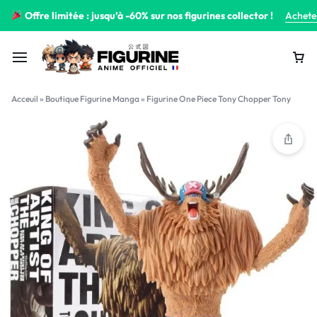
Offre limitée : jusqu’à -60% sur nos figurines collector !
Achete
Acceuil
»
Boutique Figurine Manga
»
Figurine One Piece Tony Chopper Tony