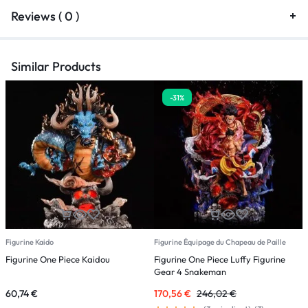
Reviews ( 0 )
Similar Products
-31%
Figurine Kaido
Figurine Équipage du Chapeau de Paille
F
Figurine One Piece Kaidou
Figurine One Piece Luffy Figurine
F
Gear 4 Snakeman
60,74
€
170,56
€
246,02
€
7