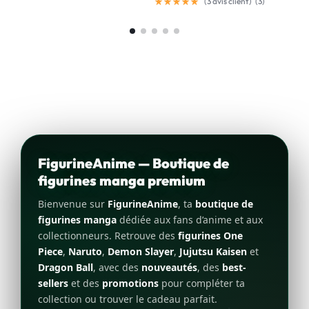
(
3
avis client)
(
3
)
FigurineAnime — Boutique de
figurines manga premium
Bienvenue sur
FigurineAnime
, ta
boutique de
figurines manga
dédiée aux fans d’anime et aux
collectionneurs. Retrouve des
figurines One
Piece
,
Naruto
,
Demon Slayer
,
Jujutsu Kaisen
et
Dragon Ball
, avec des
nouveautés
, des
best-
sellers
et des
promotions
pour compléter ta
collection ou trouver le cadeau parfait.