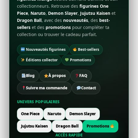
collectionneurs. Retrouve des
figurines One
Piece
,
Naruto
,
Demon Slayer
,
Jujutsu Kaisen
et
Dragon Ball
, avec des
nouveautés
, des
best-
sellers
et des
promotions
pour compléter ta
collection ou trouver le cadeau parfait.
Nouveautés figurines
Best-sellers
Éditions collector
Promotions
Blog
À propos
FAQ
Suivre ma commande
Contact
UNIVERS POPULAIRES
One Piece
Naruto
Demon Slayer
Jujutsu Kaisen
Dragon Ball
Promotions
ACCÈS RAPIDE