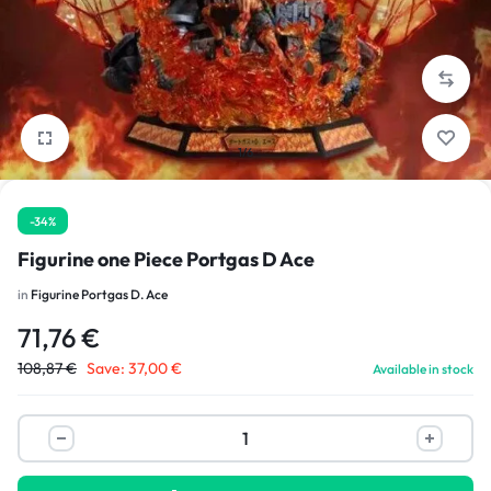
1/6
-34%
Figurine one Piece Portgas D Ace
in
Figurine Portgas D. Ace
71,76
€
108,87
€
Save:
37,00
€
Available in stock