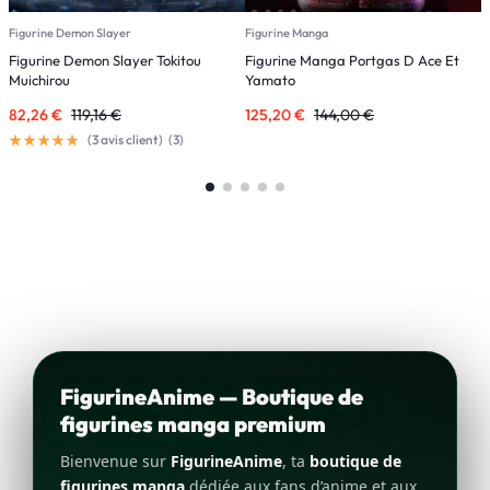
Figurine Demon Slayer
Figurine Manga
F
Figurine Demon Slayer Tokitou
Figurine Manga Portgas D Ace Et
F
Muichirou
Yamato
82,26
€
119,16
€
125,20
€
144,00
€
5
(
3
avis client)
(
3
)
FigurineAnime — Boutique de
figurines manga premium
Bienvenue sur
FigurineAnime
, ta
boutique de
figurines manga
dédiée aux fans d’anime et aux