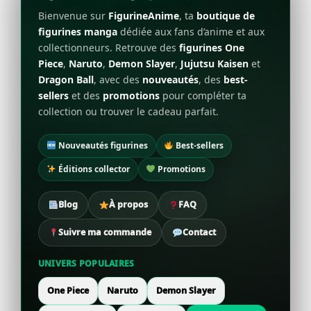
Bienvenue sur
FigurineAnime
, ta
boutique de
figurines manga
dédiée aux fans d’anime et aux
collectionneurs. Retrouve des
figurines One
Piece
,
Naruto
,
Demon Slayer
,
Jujutsu Kaisen
et
Dragon Ball
, avec des
nouveautés
, des
best-
sellers
et des
promotions
pour compléter ta
collection ou trouver le cadeau parfait.
Nouveautés figurines
Best-sellers
Éditions collector
Promotions
Blog
À propos
FAQ
Suivre ma commande
Contact
UNIVERS POPULAIRES
One Piece
Naruto
Demon Slayer