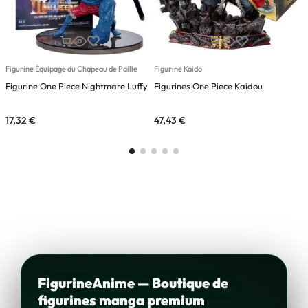
Figurine Équipage du Chapeau de Paille
Figurine Kaido
F
Figurine One Piece Nightmare Luffy
Figurines One Piece Kaidou
F
17,32
€
47,43
€
3
FigurineAnime — Boutique de
figurines manga premium