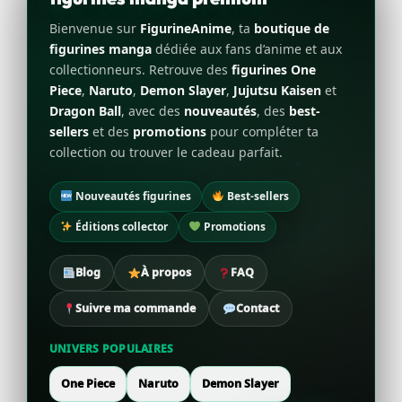
Bienvenue sur
FigurineAnime
, ta
boutique de
figurines manga
dédiée aux fans d’anime et aux
collectionneurs. Retrouve des
figurines One
Piece
,
Naruto
,
Demon Slayer
,
Jujutsu Kaisen
et
Dragon Ball
, avec des
nouveautés
, des
best-
sellers
et des
promotions
pour compléter ta
collection ou trouver le cadeau parfait.
Nouveautés figurines
Best-sellers
Éditions collector
Promotions
Blog
À propos
FAQ
Suivre ma commande
Contact
UNIVERS POPULAIRES
One Piece
Naruto
Demon Slayer