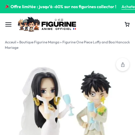
Offre limitée : jusqu’à -60% sur nos figurines collector !
Achete
Acceuil
»
Boutique Figurine Manga
»
Figurine One Piece Luffy and Boa Hancock
Mariage