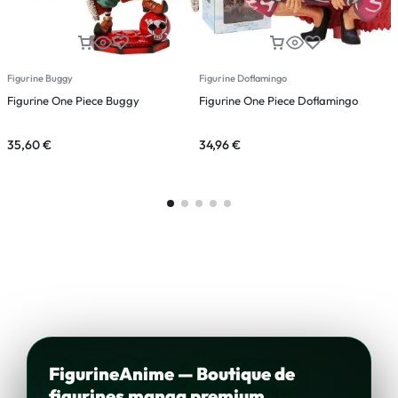
Figurine Buggy
Figurine Doflamingo
F
Figurine One Piece Buggy
Figurine One Piece Doflamingo
F
A
35,60
€
34,96
€
4
FigurineAnime — Boutique de
figurines manga premium