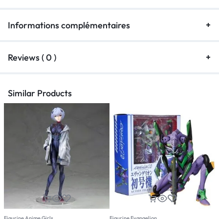
Informations complémentaires
Reviews ( 0 )
Similar Products
Figurine Anime Girls
Figurine Evangelion
F