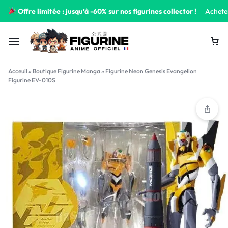
Offre limitée : jusqu’à -60% sur nos figurines collector !
Achete
Acceuil
»
Boutique Figurine Manga
»
Figurine Neon Genesis Evangelion
Figurine EV-010S