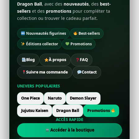
Dragon Ball
, avec des
nouveautés
, des
best-
sellers
et des
promotions
pour compléter ta
collection ou trouver le cadeau parfait.
Nouveautés figurines
Best-sellers
Éditions collector
Promotions
Blog
À propos
FAQ
Suivre ma commande
Contact
UNIVERS POPULAIRES
One Piece
Naruto
Demon Slayer
Jujutsu Kaisen
Dragon Ball
Promotions
ACCÈS RAPIDE
Accéder à la boutique