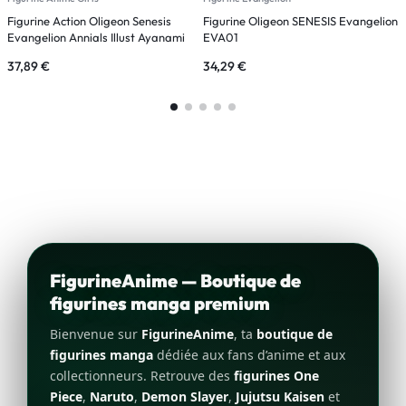
Figurine Action Oligeon Senesis
Figurine Oligeon SENESIS Evangelion
F
Evangelion Annials Illust Ayanami
EVA01
F
Rei
37,89
€
34,29
€
4
FigurineAnime — Boutique de
figurines manga premium
Bienvenue sur
FigurineAnime
, ta
boutique de
figurines manga
dédiée aux fans d’anime et aux
collectionneurs. Retrouve des
figurines One
Piece
,
Naruto
,
Demon Slayer
,
Jujutsu Kaisen
et