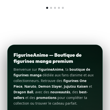
FigurineAnime — Boutique de
figurines manga premium
Bienvenue sur
FigurineAnime
, ta
boutique de
figurines manga
dédiée aux fans d’anime et aux
collectionneurs. Retrouve des
figurines One
Piece
,
Naruto
,
Demon Slayer
,
Jujutsu Kaisen
et
Dragon Ball
, avec des
nouveautés
, des
best-
sellers
et des
promotions
pour compléter ta
collection ou trouver le cadeau parfait.