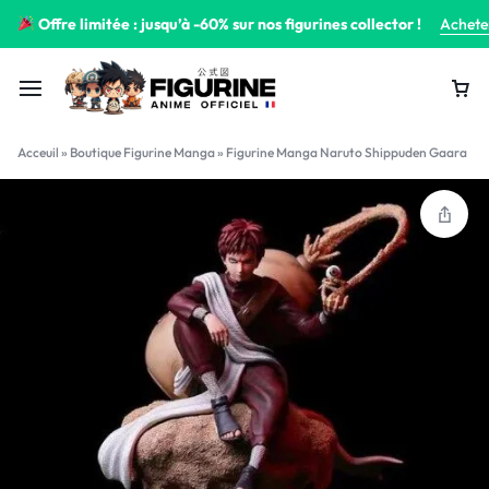
Offre limitée : jusqu’à -60% sur nos figurines collector !
Achete
Acceuil
»
Boutique Figurine Manga
»
Figurine Manga Naruto Shippuden Gaara