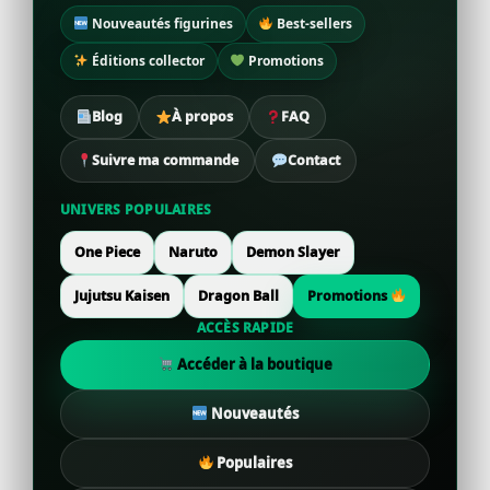
Nouveautés figurines
Best-sellers
Éditions collector
Promotions
Blog
À propos
FAQ
Suivre ma commande
Contact
UNIVERS POPULAIRES
One Piece
Naruto
Demon Slayer
Jujutsu Kaisen
Dragon Ball
Promotions
ACCÈS RAPIDE
Accéder à la boutique
Nouveautés
Populaires