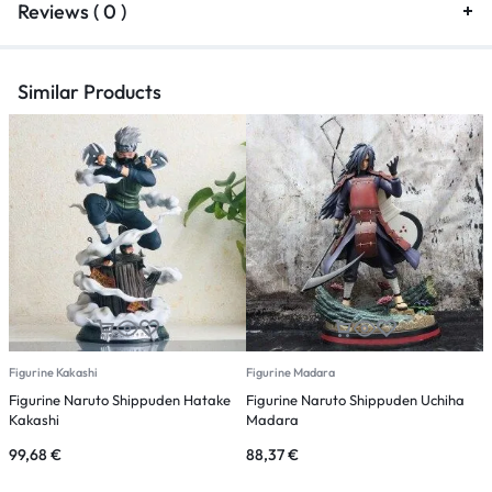
Reviews ( 0 )
Similar Products
Figurine Kakashi
Figurine Madara
F
Figurine Naruto Shippuden Hatake
Figurine Naruto Shippuden Uchiha
F
Kakashi
Madara
N
99,68
€
88,37
€
3